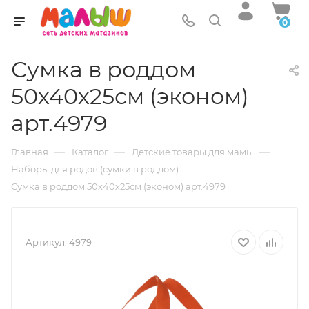
0
Сумка в роддом
50х40х25см (эконом)
арт.4979
—
—
—
Главная
Каталог
Детские товары для мамы
—
Наборы для родов (сумки в роддом)
Сумка в роддом 50х40х25см (эконом) арт.4979
Артикул:
4979