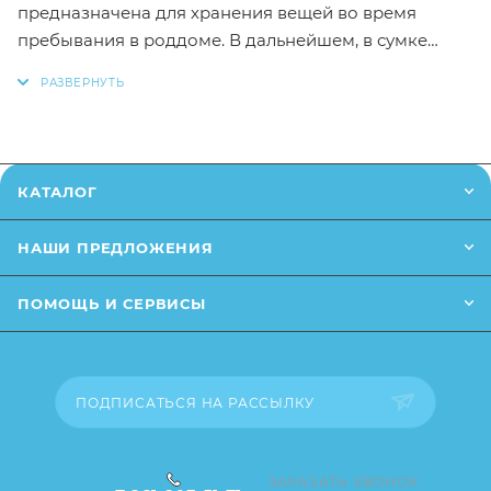
предназначена для хранения вещей во время
пребывания в роддоме. В дальнейшем, в сумке
можно хранить вещи для прогулок с малышом или
для путешествий с ребенком. Сумка соответствует
санитарным требованиям роддомов. Без каркасных
вставок Материал: ПВХ пленка Размер: 50х40х25 см
КАТАЛОГ
НАШИ ПРЕДЛОЖЕНИЯ
ПОМОЩЬ И СЕРВИСЫ
ПОДПИСАТЬСЯ НА РАССЫЛКУ
ЗАКАЗАТЬ ЗВОНОК