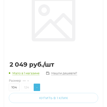
2 049
руб.
/шт
Мало
в 1 магазине
Нашли дешевле?
Размер
—
-
104
124
-
КУПИТЬ В 1 КЛИК