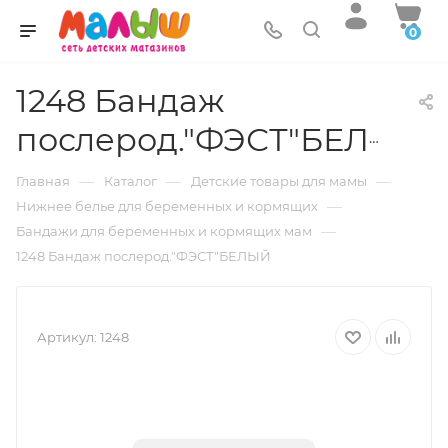
0
1248 Бандаж
послерод."ФЭСТ"БЕЛЫЙ
—
—
—
Главная
Каталог
Детские товары для мамы
—
Нижнее белье для беременных и кормящих
—
Бандажи для беременных и кормящих мам
1248 Бандаж послерод."ФЭСТ"БЕЛЫЙ
Артикул:
1248