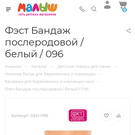
0
Фэст Бандаж
послеродовой /
белый / 096
—
—
—
Главная
Каталог
Детские товары для мамы
—
Нижнее белье для беременных и кормящих
—
Бандажи для беременных и кормящих мам
Фэст Бандаж послеродовой / белый / 096
Артикул:
0341-096