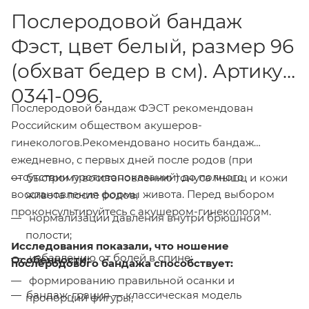
Послеродовой бандаж
Фэст, цвет белый, размер 96
(обхват бедер в см). Артикул
0341-096.
Послеродовой бандаж ФЭСТ рекомендован
Российским обществом акушеров-
гинекологов.Рекомендовано носить бандаж
ежедневно, с первых дней после родов (при
отсутствии противопоказаний) до полного
быстрому восстановлению тонуса мышц и кожи
восстановления формы живота. Перед выбором
живота после родов;
проконсультируйтесь с акушером-гинекологом.
нормализации давления внутри брюшной
полости;
Исследования показали, что ношение
избавлению от болей в спине;
Особенности:
послеродового бандажа способствует:
формированию правильной осанки и
бандаж-грация — классическая модель
пропорций фигуры;