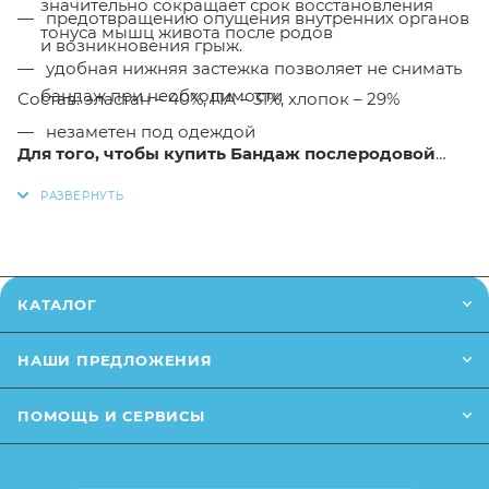
значительно сокращает срок восстановления
предотвращению опущения внутренних органов
тонуса мышц живота после родов
и возникновения грыж.
удобная нижняя застежка позволяет не снимать
бандаж при необходимости
Состав: эластан – 40%, ПА – 31%, хлопок – 29%
незаметен под одеждой
Для того, чтобы купить Бандаж послеродовой
размер 96 торговой марки Фэст в интернет-
магазине Малыш необходимо добавить данный
товар в корзину, также вы можете позвонить по
телефону или написать в онлайн чат.
КАТАЛОГ
Заказанный товар может незначительно отличаться
от описания и изображения ,размещенного на
НАШИ ПРЕДЛОЖЕНИЯ
сайте (например,оттенки цветов,незначительные
изменения в дизайне или упаковке и т.д.,не
ПОМОЩЬ И СЕРВИСЫ
влияющие на основные потребительские свойства
товара),при этом основные потребительские
свойства и иные существенные элементы товара и