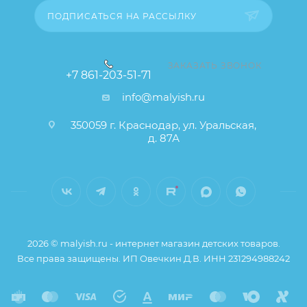
заказа остаются без изменений.
ПОДПИСАТЬСЯ НА РАССЫЛКУ
ЗАКАЗАТЬ ЗВОНОК
+7 861-203-51-71
info@malyish.ru
350059 г. Краснодар, ул. Уральская,
д. 87А
2026 © malyish.ru - интернет магазин детских товаров.
Все права защищены. ИП Овечкин Д.В. ИНН 231294988242