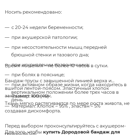
Носить рекомендовано:
с 20-24 недели беременности;
при акушерской патологии;
при несостоятельности мышц передней
брюшной стенки и тазового дна;
при искривлении позвоночника;
Время ношения – не более 10 часов в сутки.
при болях в пояснице;
Бандаж-трусы с завышенной линией верха и
при активном образе жизни, когда находитесь в
вшитой лентой-поясом. Эластичный хлопок
вертикальном положении более трех часов в
закрывает животик.
Размер: 100 (46)
день.
Ткань мягко растягивается по мере роста живота, не
Материал: Хлопок – 95% , эластан – 5%
создавая дискомфорта.
Перед выбором проконсультируйтесь с акушером-
Для того, чтобы
купить
Дородовой бандаж для
гинекологом.