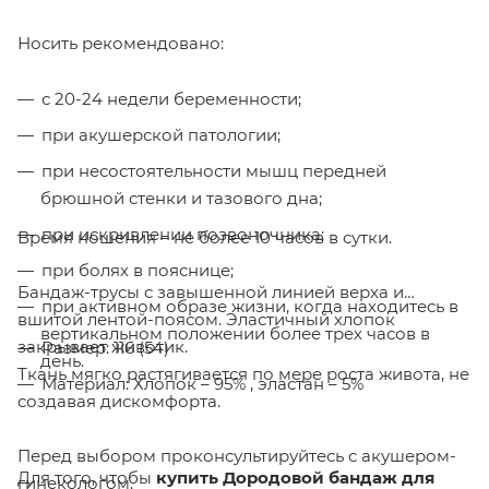
Носить рекомендовано:
с 20-24 недели беременности;
при акушерской патологии;
при несостоятельности мышц передней
брюшной стенки и тазового дна;
при искривлении позвоночника;
Время ношения – не более 10 часов в сутки.
при болях в пояснице;
Бандаж-трусы с завышенной линией верха и
при активном образе жизни, когда находитесь в
вшитой лентой-поясом. Эластичный хлопок
вертикальном положении более трех часов в
закрывает животик.
Размер: 116 (54)
день.
Ткань мягко растягивается по мере роста живота, не
Материал: Хлопок – 95% , эластан – 5%
создавая дискомфорта.
Перед выбором проконсультируйтесь с акушером-
Для того, чтобы
купить
Дородовой бандаж для
гинекологом.