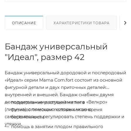
ОПИСАНИЕ
ХАРАКТЕРИСТИКИ ТОВАРА
Н
Бандаж универсальный
"Идеал", размер 42
Бандаж универсальный дородовой и послеродовый
«Идеал» серии Mama Com.fort состоит из основной
фигурной детали и двух приточных деталей:
внутренней и внешней. Бандаж снабжен двумя
дополнительными затяжками типа «Велкро»
поддержание растущей матки в
(липучка), с помощью которых можно
физиологическом положении во время
самостоятельно регулировать степень поддержки и
беременности
утяжки.
помощь в занятии плодом правильного