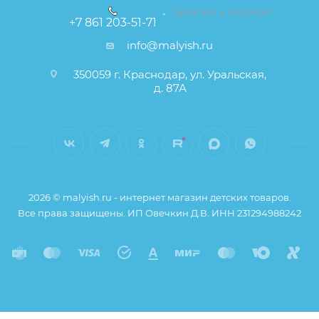
от описания и изображения, размещенного на
ЗАКАЗАТЬ ЗВОНОК
+7 861 203-51-71
сайте (например, оттенки цветов, незначительные
info@malyish.ru
изменения в дизайне или упаковке и т.д., не
влияющие на основные потребительские свойства
350059 г. Краснодар, ул. Уральская,
товара), при этом основные потребительские
д. 87А
свойства и иные существенные элементы товара и
заказа остаются без изменений.
2026 © malyish.ru - интернет магазин детских товаров.
Все права защищены. ИП Овечкин Д.В. ИНН 231294988242