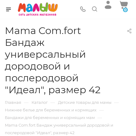
0
Mama Com.fort
Бандаж
универсальный
дородовой и
послеродовой
"Идеал", размер 42
—
—
—
Главная
Каталог
Детские товары для мамы
—
Нижнее белье для беременных и кормящих
—
Бандажи для беременных и кормящих мам
Mama Com.fort Бандаж универсальный дородовой и
послеродовой "Идеал", размер 42