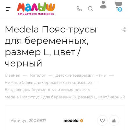
0
Medela Пояс-трусы
для беременных,
размер L, цвет /
черный
—
—
—
Главная
Каталог
Детские товары для мамы
—
Нижнее белье для беременных и кормящих
—
Бандажи для беременных и кормящих мам
Medela Пояс-трусы для беременных, размер L, цвет / черный
Артикул:
200.0837