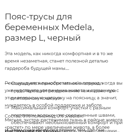
Пояс-трусы для
беременных Medela,
размер L, черный
Эта модель, как никогда комфортная и в то же
время незаметная, станет полезной деталью
гардероба будущей мамы.
Рекомендуется приобретать ее в период, когда вы
Ощущение нежности: мягкий материал
уже чувствуете увеличение живота и связанную с
предотвращает раздражение кожи даже при
этим возросшую нагрузку на поясницу, а значит,
длительном ношении
нуждаетесь в особой поддержке и заботе.
Максимальный комфорт: участки с разным
плетением волокон, не соединенные швами,
Состав: 91% полиамид, 9% эластан.
Мягкая, экстра-растяжимая ткань в районе живота
обеспечивают необыкновенный комфорт и при
«растет» по мере увеличения живота, а более
этом оказывают поддержку там, где она
Инструкции по уходу:
стирать только с вещами