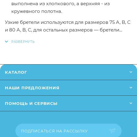
выполнена из хлопкового, а верхняя - из
кружевного полотна.
Узкие бретели используются для размеров 75 А, В, С
и 80 А, В, С, для остальных размеров — бретели
широкие с мягкими прокладками для лучшей
поддержки груди, снимают напряжение с плеч и
шеи.
Благодаря удобной застежке-клипсе бюстгальтер
легко можно расстегнуть одной рукой.
КАТАЛОГ
Отстегивающаяся верхняя часть чашечки позволяет
НАШИ ПРЕДЛОЖЕНИЯ
кормить ребенка, не снимая бюстгальтера.
ПОМОЩЬ И СЕРВИСЫ
Перед выбором проконсультируйтесь с
акушером-гинекологом.
Размер:
85E
ПОДПИСАТЬСЯ НА РАССЫЛКУ