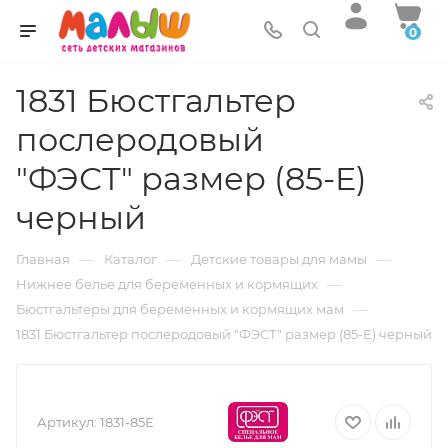
0
1831 Бюстгальтер
послеродовый
"ФЭСТ" размер (85-E)
черный
—
—
—
Главная
Каталог
Детские товары для мамы
—
Нижнее белье для беременных и кормящих
—
Бюстгальтеры для беременных и кормящих мам
1831 Бюстгальтер послеродовый "ФЭСТ" размер (85-E) черный
Артикул:
1831-85Е