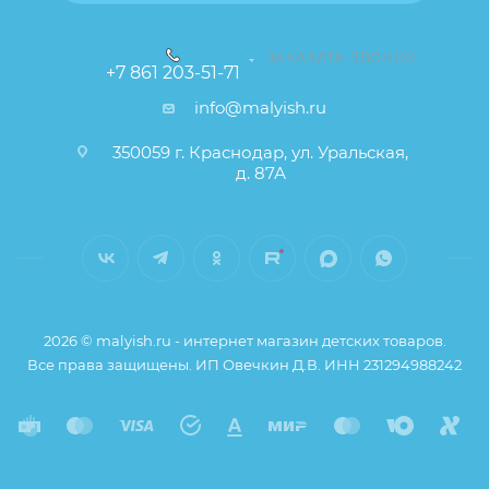
Для того, чтобы купить
Бюстгальтер
послеродовый "ФЭСТ" размер (85-E) черный
в
ЗАКАЗАТЬ ЗВОНОК
+7 861 203-51-71
интернет-магазине Малыш необходимо добавить
info@malyish.ru
данный товар в корзину, также вы можете
позвонить по телефону или написать в онлайн
350059 г. Краснодар, ул. Уральская,
чат.
д. 87А
2026 © malyish.ru - интернет магазин детских товаров.
Все права защищены. ИП Овечкин Д.В. ИНН 231294988242