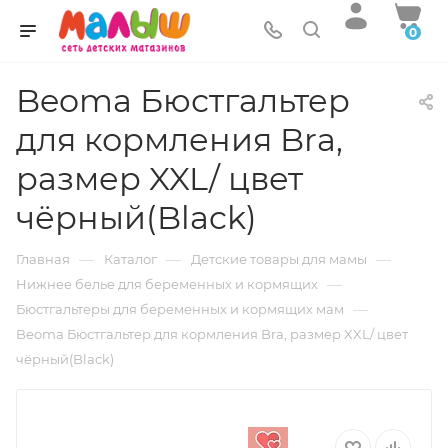
0
Beoma Бюстгальтер
для кормления Bra,
размер XXL/ цвет
чёрный(Black)
—
—
—
Главная
Каталог
Детские товары для мамы
—
Нижнее белье для беременных и кормящих
—
Бюстгальтеры для беременных и кормящих мам
Beoma Бюстгальтер для кормления Bra, размер XXL/ цвет
чёрный(Black)