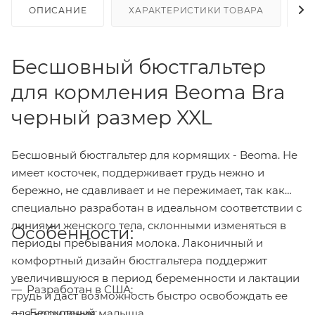
ОПИСАНИЕ
ХАРАКТЕРИСТИКИ ТОВАРА
Н
Бесшовный бюстгальтер
для кормления Beoma Bra
черный размер XXL
Бесшовный бюстгальтер для кормящих - Beoma. Не
имеет косточек, поддерживает грудь нежно и
бережно, не сдавливает и не пережимает, так как
специально разработан в идеальном соответствии с
линиями женского тела, склонными изменяться в
Особенности:
периоды пребывания молока. Лаконичный и
комфортный дизайн бюстгальтера поддержит
увеличившуюся в период беременности и лактации
Разработан в США;
грудь и даст возможность быстро освобождать ее
Бесшовный;
для кормления малыша.