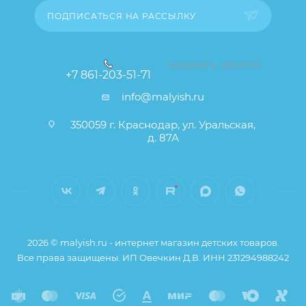
от описания и изображения, размещенного на
ПОДПИСАТЬСЯ НА РАССЫЛКУ
сайте (например, оттенки цветов, незначительные
изменения в дизайне или упаковке и т.д., не
влияющие на основные потребительские свойства
ЗАКАЗАТЬ ЗВОНОК
+7 861-203-51-71
товара), при этом основные потребительские
info@malyish.ru
свойства и иные существенные элементы товара и
заказа остаются без изменений.
350059 г. Краснодар, ул. Уральская,
д. 87А
2026 © malyish.ru - интернет магазин детских товаров.
Все права защищены. ИП Овечкин Д.В. ИНН 231294988242