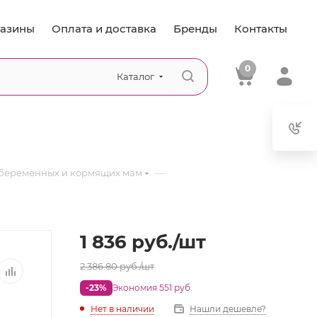
азины
Оплата и доставка
Бренды
Контакты
0
Каталог
—
 беременных и кормящих мам
1 836
руб.
/шт
2 386.80
руб.
/шт
-23%
Экономия 551 руб.
Нет в наличии
Нашли дешевле?