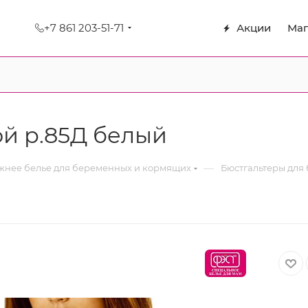
+7 861 203-51-71
Акции
Маг
й р.85Д белый
—
нее белье для беременных и кормящих
Бюстгальтеры для