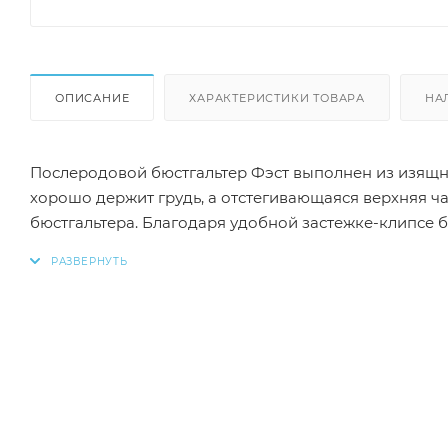
ОПИСАНИЕ
ХАРАКТЕРИСТИКИ ТОВАРА
НА
Послеродовой бюстгальтер Фэст выполнен из изящн
хорошо держит грудь, а отстегивающаяся верхняя ч
бюстгальтера. Благодаря удобной застежке-клипсе б
косточек избавит грудь от давления и раздражения.
предотвращает раздражение чувствительной кожи 
напряжение с плеч и шеи. Спинка застегивается на 