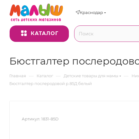
Краснодар
КАТАЛОГ
Бюстгалтер послеродово
—
—
—
Главная
Каталог
Детские товары для мамы
Ниж
Бюстгалтер послеродовой р.85Д белый
Артикул:
1831-85D