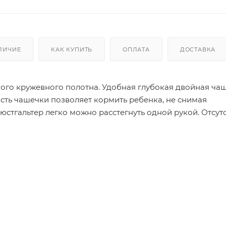
ЛИЧИЕ
КАК КУПИТЬ
ОПЛАТА
ДОСТАВКА
ого кружевного полотна. Удобная глубокая двойная ча
асть чашечки позволяет кормить ребенка, не снимая
юстгальтер легко можно расстегнуть одной рукой. Отсут
 Внутренние швы закрыты бейкой из хлопкового полотна
груди. Широкие бретели с мягкими прокладками снимаю
крючки и имеет три позиции.