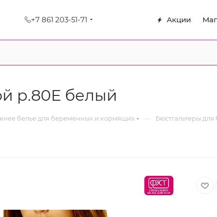
+7 861 203-51-71
Акции
Маг
й р.80Е белый
—
нее белье для беременных и кормящих
Бюстгальтеры для