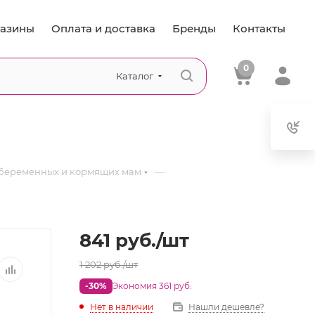
азины
Оплата и доставка
Бренды
Контакты
0
Каталог
—
 беременных и кормящих мам
841
руб.
/шт
1 202
руб.
/шт
-30%
Экономия 361 руб.
Нет в наличии
Нашли дешевле?