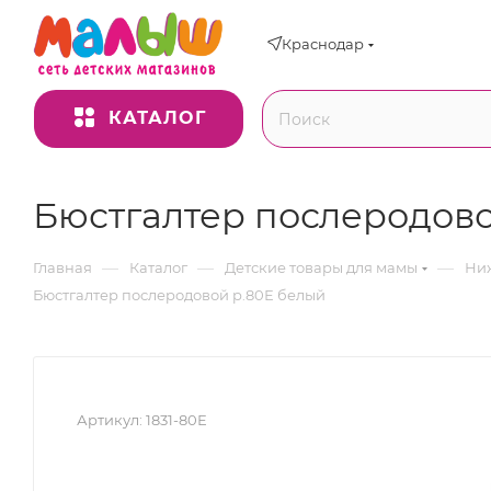
Краснодар
КАТАЛОГ
Бюстгалтер послеродово
—
—
—
Главная
Каталог
Детские товары для мамы
Ниж
Бюстгалтер послеродовой р.80Е белый
Артикул:
1831-80Е