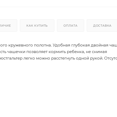
ЛИЧИЕ
КАК КУПИТЬ
ОПЛАТА
ДОСТАВКА
ого кружевного полотна. Удобная глубокая двойная ча
асть чашечки позволяет кормить ребенка, не снимая
юстгальтер легко можно расстегнуть одной рукой. Отсут
 Внутренние швы закрыты бейкой из хлопкового полотна
груди. Широкие бретели с мягкими прокладками снимаю
крючки и имеет три позиции.