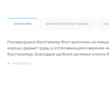
ОПИСАНИЕ
ХАРАКТЕРИСТИКИ ТОВАРА
НА
Послеродовой бюстгальтер Фэст выполнен из изящн
хорошо держит грудь, а отстегивающаяся верхняя ч
бюстгальтера. Благодаря удобной застежке-клипсе б
косточек избавит грудь от давления и раздражения.
предотвращает раздражение чувствительной кожи 
напряжение с плеч и шеи. Спинка застегивается на 