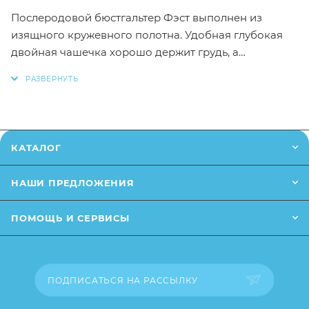
Послеродовой бюстгальтер Фэст выполнен из
изящного кружевного полотна. Удобная глубокая
двойная чашечка хорошо держит грудь, а
отстегивающаяся верхняя часть чашечки позволяет
кормить ребенка, не снимая бюстгальтера.
Благодаря удобной застежке-клипсе бюстгальтер
легко можно расстегнуть одной рукой. Отсутствие
косточек избавит грудь от давления и раздражения.
КАТАЛОГ
Внутренние швы закрыты бейкой из хлопкового
полотна, что предотвращает раздражение
НАШИ ПРЕДЛОЖЕНИЯ
чувствительной кожи груди. Широкие бретели с
мягкими прокладками снимают напряжение с плеч
ПОМОЩЬ И СЕРВИСЫ
и шеи. Спинка застегивается на крючки и имеет три
позиции.
ПОДПИСАТЬСЯ НА РАССЫЛКУ