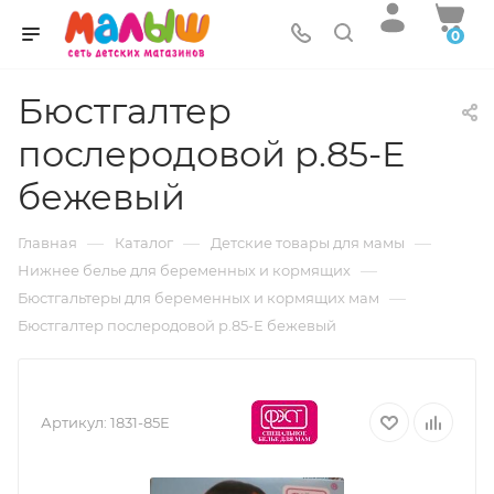
0
Бюстгалтер
послеродовой р.85-Е
бежевый
—
—
—
Главная
Каталог
Детские товары для мамы
—
Нижнее белье для беременных и кормящих
—
Бюстгальтеры для беременных и кормящих мам
Бюстгалтер послеродовой р.85-Е бежевый
Артикул:
1831-85Е