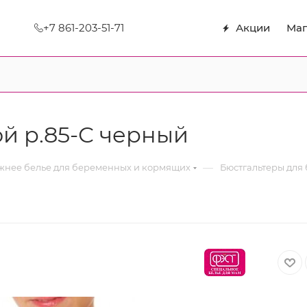
+7 861-203-51-71
Акции
Маг
й р.85-С черный
—
нее белье для беременных и кормящих
Бюстгальтеры для