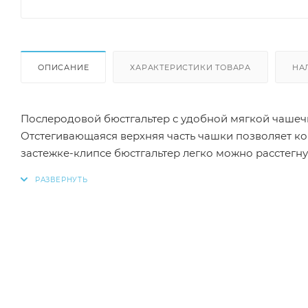
ОПИСАНИЕ
ХАРАКТЕРИСТИКИ ТОВАРА
НА
Послеродовой бюстгальтер с удобной мягкой чашеч
Отстегивающаяся верхняя часть чашки позволяет ко
застежке-клипсе бюстгальтер легко можно расстегнут
раздражения. Спинка застегивается на крючки и име