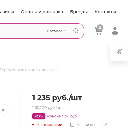
азины
Оплата и доставка
Бренды
Контакты
0
Каталог
—
 беременных и кормящих мам
1 235
руб.
/шт
1 605.50
руб.
/шт
-23%
Экономия 371 руб.
Нет в наличии
Нашли дешевле?