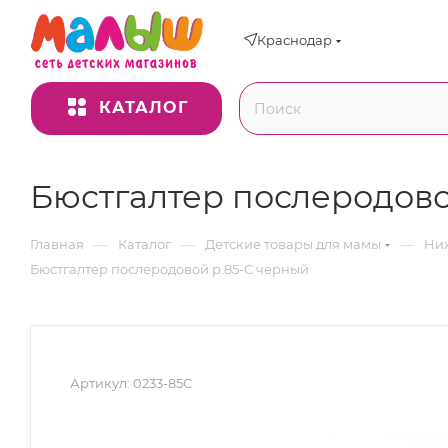
Краснодар
КАТАЛОГ
Бюстгалтер послеродово
—
—
—
Главная
Каталог
Детские товары для мамы
Ниж
Бюстгалтер послеродовой р.85-С черный
Артикул:
0233-85С