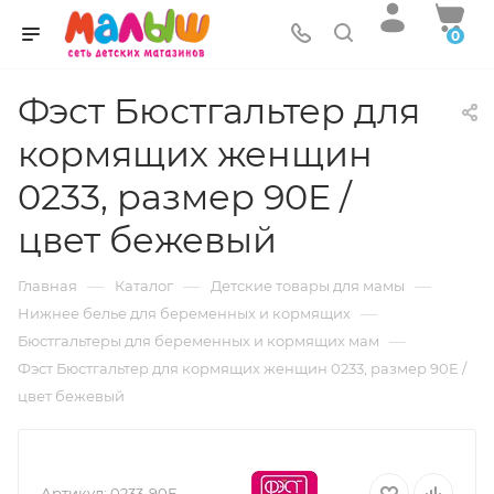
0
Фэст Бюстгальтер для
кормящих женщин
0233, размер 90E /
цвет бежевый
—
—
—
Главная
Каталог
Детские товары для мамы
—
Нижнее белье для беременных и кормящих
—
Бюстгальтеры для беременных и кормящих мам
Фэст Бюстгальтер для кормящих женщин 0233, размер 90E /
цвет бежевый
Артикул:
0233-90E