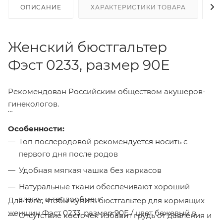
ОПИСАНИЕ
ХАРАКТЕРИСТИКИ ТОВАРА
Н
Женский бюстгальтер
Фэст 0233, размер 90E
Рекомендован Российским обществом акушеров-
гинекологов.
Особенности:
Топ послеродовой рекомендуется носить с
первого дня после родов
Удобная мягкая чашка без каркасов
Натуральные ткани обеспечивают хороший
влаго- и теплообмен
Для того, чтобы купить бюстгальтер для кормящих
женщин Фэст 0233, размер 90E / цвет бежевый в
Отсутствие косточек избавит грудь от давления и