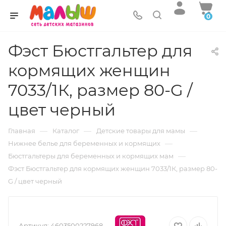
0
Фэст Бюстгальтер для
кормящих женщин
7033/1К, размер 80-G /
цвет черный
—
—
—
Главная
Каталог
Детские товары для мамы
—
Нижнее белье для беременных и кормящих
—
Бюстгальтеры для беременных и кормящих мам
Фэст Бюстгальтер для кормящих женщин 7033/1К, размер 80-
G / цвет черный
Артикул:
4603500227968