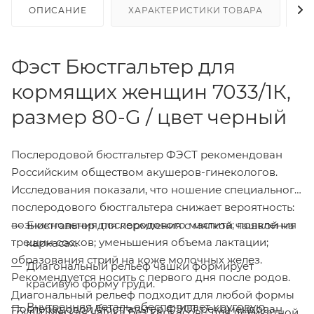
ОПИСАНИЕ
ХАРАКТЕРИСТИКИ ТОВАРА
Н
Фэст Бюстгальтер для
кормящих женщин 7033/1К,
размер 80-G / цвет черный
Послеродовой бюстгальтер ФЭСТ рекомендован
Российским обществом акушеров-гинекологов.
Исследования показали, что ношение специального
послеродового бюстгальтера снижает вероятность:
возникновения послеродового мастита; появления
Бюстгальтер для кормления с мягкой чашкой на
трещин сосков; уменьшения объема лактации;
каркасах.
образования стрий на коже молочных желез.
Диагональный рельеф чашки формирует
Рекомендуется носить с первого дня после родов.
красивую форму груди.
Диагональный рельеф подходит для любой формы
Внутренняя деталь обеспечивает круговую
Послеродовой бюстгальтер ФЭСТ рекомендован
груди. Мягкая чашка без каркасов - для деликатной