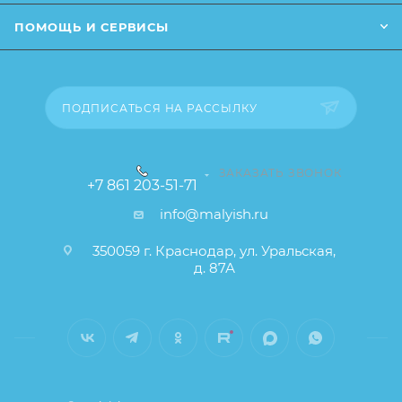
влияющие на основные потребительские свойства
ПОМОЩЬ И СЕРВИСЫ
товара), при этом основные потребительские
свойства и иные существенные элементы товара и
заказа остаются без изменений.
ПОДПИСАТЬСЯ НА РАССЫЛКУ
ЗАКАЗАТЬ ЗВОНОК
+7 861 203-51-71
info@malyish.ru
350059 г. Краснодар, ул. Уральская,
д. 87А