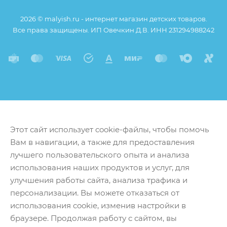
незначительные изменения в дизайне или упаковке
2026 © malyish.ru - интернет магазин детских товаров.
и т.д., не влияющие на основные потребительские
Все права защищены. ИП Овечкин Д.В. ИНН 231294988242
свойства товара), при этом основные
потребительские свойства и иные существенные
элементы товара и заказа остаются без изменений.
Этот сайт использует cookie-файлы, чтобы помочь
Вам в навигации, а также для предоставления
лучшего пользовательского опыта и анализа
использования наших продуктов и услуг, для
улучшения работы сайта, анализа трафика и
персонализации. Вы можете отказаться от
использования cookie, изменив настройки в
браузере. Продолжая работу с сайтом, вы