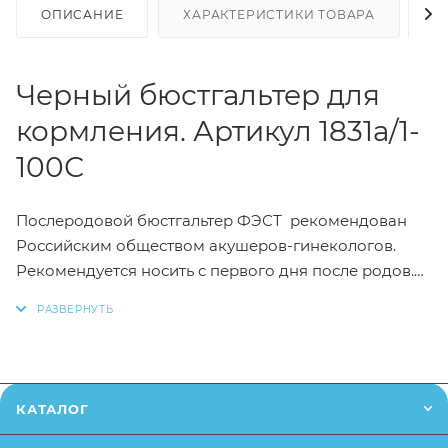
ОПИСАНИЕ
ХАРАКТЕРИСТИКИ ТОВАРА
Н
Черный бюстгальтер для
кормления. Артикул 1831а/1-
100С
Послеродовой бюстгальтер ФЭСТ рекомендован
Российским обществом акушеров-гинекологов.
Рекомендуется носить с первого дня после родов.
Модель без каркасов c усиленной поддержкой.
Глубокая двойная чашечка. Внутренняя деталь
мягкой двойной чашки выполнена из хлопкового, а
верхняя - из кружевного полотна. Благодаря
удобной застежке-клипсе бюстгальтер легко можно
КАТАЛОГ
расстегнуть одной рукой. Отстегивающаяся верхняя
часть чашечки позволяет кормить ребенка, не