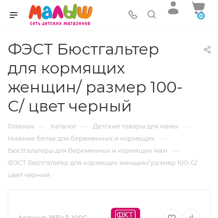
0
ФЭСТ Бюстгальтер
для кормящих
женщин/ размер 100-
C/ цвет черный
—
—
—
Главная
Каталог
Детские товары для мамы
—
Нижнее белье для беременных и кормящих
—
Бюстгальтеры для беременных и кормящих мам
ФЭСТ Бюстгальтер для кормящих женщин/ размер 100-C/
цвет черный
Артикул:
1831а/1-100С