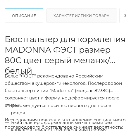
ОПИСАНИЕ
ХАРАКТЕРИСТИКИ ТОВАРА
Н
Бюстгальтер для кормления
MADONNA ФЭСТ размер
80С цвет серый меланж/
белый
Белье "ФЭСТ" рекомендовано Российским
обществом акушеров-гинекологов. Послеродовой
бюстгальтер линии "Madonna" (модель 8238G)
сохраняет цвет и форму, не деформируется после
стирки.
Рекомендуется носить с первого дня после
родов.
Исследования показали, что ношение специального
Бюстгальтер с формованными чашками без
послеродового бюстгальтера снижает вероятность:
каркасов придает груди красивую форму,