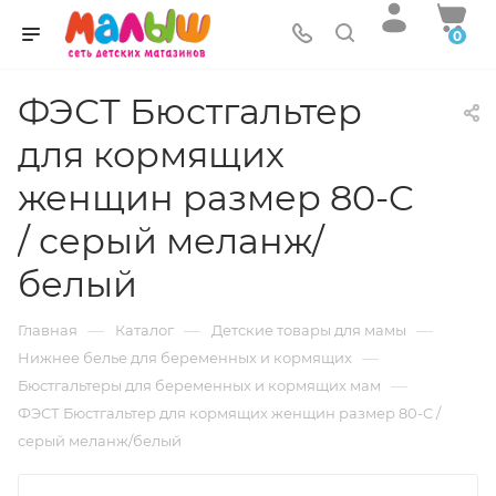
0
ФЭСТ Бюстгальтер
для кормящих
женщин размер 80-C
/ серый меланж/
белый
—
—
—
Главная
Каталог
Детские товары для мамы
—
Нижнее белье для беременных и кормящих
—
Бюстгальтеры для беременных и кормящих мам
ФЭСТ Бюстгальтер для кормящих женщин размер 80-C /
серый меланж/белый