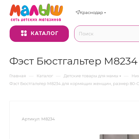
Краснодар
КАТАЛОГ
Фэст Бюстгальтер М8234
—
—
—
Главная
Каталог
Детские товары для мамы
Ниж
Фэст Бюстгальтер М8234 для кормящих женщин, размер 80-
Артикул:
М8234