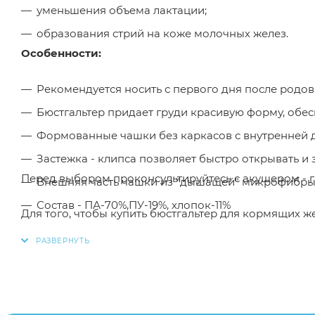
уменьшения объема лактации;
образования стрий на коже молочных желез.
Особенности:
Рекомендуется носить с первого дня после родов
Бюстгальтер придает груди красивую форму, обе
Формованные чашки без каркасов с внутренней 
Застежка - клипса позволяет быстро открывать и
Перед выбором проконсультируйтесь с акушером - 
Внешняя часть чашки из "дышащей" микрофибры, 
Состав - ПА-70%,ПУ-19%, хлопок-11%
Для того, чтобы купить бюстгальтер для кормящих 
необходимо добавить данный товар в корзину, так
онлайн чат на сайте.
Заказанный товар может незначительно отличаться 
оттенки цветов, незначительные изменения в дизайн