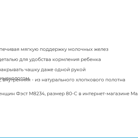
спечивая мягкую поддержку молочных желез
деталью для удобства кормления ребенка
 закрывать чашку даже одной рукой
гинекологом.
внутренняя - из натурального хлопкового полотна
женщин Фэст М8234, размер 80-C в интернет-магазине М
же вы можете оформить заказ позвонив
по телефону
или 
от описания и изображения, размещенного на сайте (на
е или упаковке и т.д., не влияющие на основные потреб