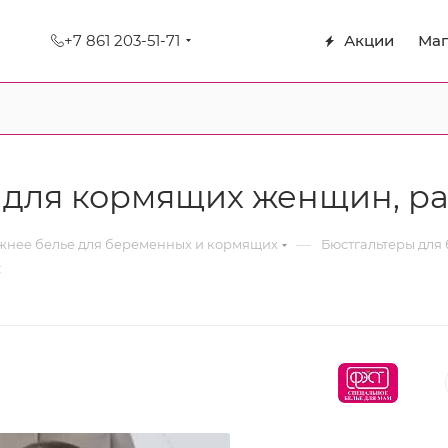
+7 861 203-51-71
Акции
Маг
 для кормящих женщин, ра
—
нее белье для беременных и кормящих
Бюстгальтеры для
C