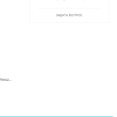
ЗАДАТЬ ВОПРОС
алыш
написав в
пример,
ительские