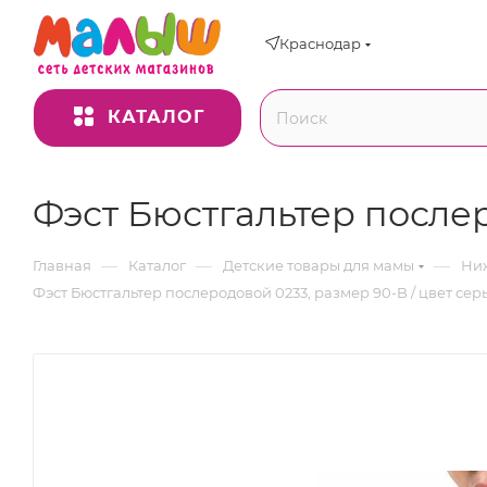
Краснодар
КАТАЛОГ
Фэст Бюстгальтер послер
—
—
—
Главная
Каталог
Детские товары для мамы
Ниж
Фэст Бюстгальтер послеродовой 0233, размер 90-B / цвет се