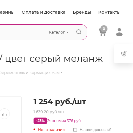
азины
Оплата и доставка
Бренды
Контакты
0
Каталог
 / цвет серый меланж
—
 беременных и кормящих мам
1 254
руб.
/шт
1 630.20
руб.
/шт
-23%
Экономия 376 руб.
Нет в наличии
Нашли дешевле?