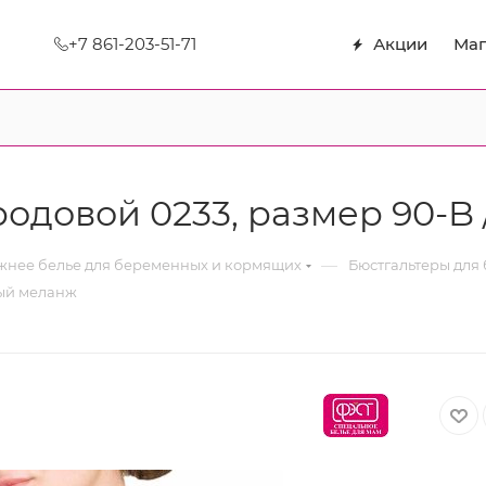
+7 861-203-51-71
Акции
Маг
одовой 0233, размер 90-B
—
нее белье для беременных и кормящих
Бюстгальтеры для
рый меланж