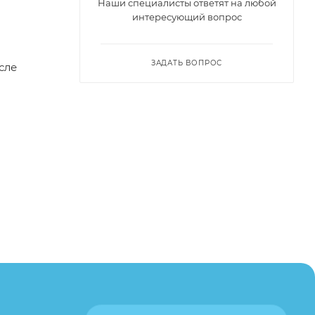
Наши специалисты ответят на любой
интересующий вопрос
ЗАДАТЬ ВОПРОС
сле
агазине
ону
или
пример,
ительские
каза