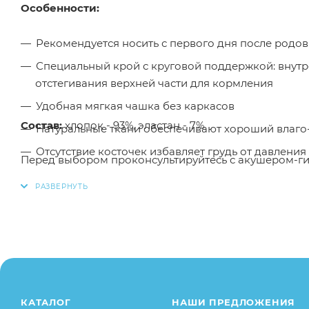
Особенности:
Рекомендуется носить с первого дня после родов
Специальный крой с круговой поддержкой: внутр
отстегивания верхней части для кормления
Удобная мягкая чашка без каркасов
Состав:
хлопок - 93%, эластан - 7%
Натуральные ткани обеспечивают хороший влаго
Отсутствие косточек избавляет грудь от давлени
Перед выбором проконсультируйтесь с акушером-г
Благодаря удобной застежке-клипсе бюстгальтер
Для того, чтобы купить бюстгальтер послеродовой Фэ
Малыш необходимо добавить данный товар в корзин
написав в онлайн чат на сайте.
Заказанный товар может незначительно отличаться 
оттенки цветов, незначительные изменения в дизайн
свойства товара), при этом основные потребительск
КАТАЛОГ
НАШИ ПРЕДЛОЖЕНИЯ