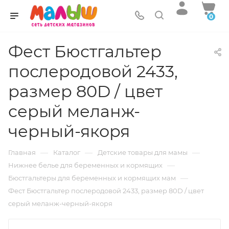
0
Фест Бюстгальтер
послеродовой 2433,
размер 80D / цвет
серый меланж-
черный-якоря
—
—
—
Главная
Каталог
Детские товары для мамы
—
Нижнее белье для беременных и кормящих
—
Бюстгальтеры для беременных и кормящих мам
Фест Бюстгальтер послеродовой 2433, размер 80D / цвет
серый меланж-черный-якоря