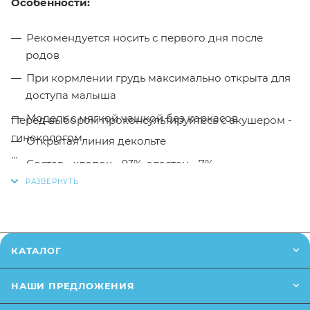
Особенности:
Рекомендуется носить с первого дня после
родов
При кормлении грудь максимально открыта для
доступа малыша
Модель с мягкой чашкой без каркасов
Перед выбором проконсультируйтесь с акушером -
гинекологом
Открытая линия декольте
Состав - хлопок - 93%, эластан - 7%
Для того, чтобы купить бюстгальтер послеродовой
Фест 2433, размер 80D / цвет серый меланж-черный-
якоря в интернет-магазине Малыш необходимо
добавить данный товар в корзину, также вы можете
оформить заказ позвонив
по телефону
или написав
КАТАЛОГ
в онлайн чат на сайте.
НАШИ ПРЕДЛОЖЕНИЯ
Заказанный товар может незначительно отличаться