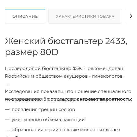
ОПИСАНИЕ
ХАРАКТЕРИСТИКИ ТОВАРА
Н
Женский бюстгальтер 2433,
размер 80D
Послеродовой бюстгальтер ФЭСТ рекомендован
Российским обществом акушеров - гинекологов.
Исследования показали, что ношение специального
послеродового бюстгальтера
снижает вероятность:
возникновения послеродового мастита
появления трещин сосков
уменьшения объема лактации
образования стрий на коже молочных желез