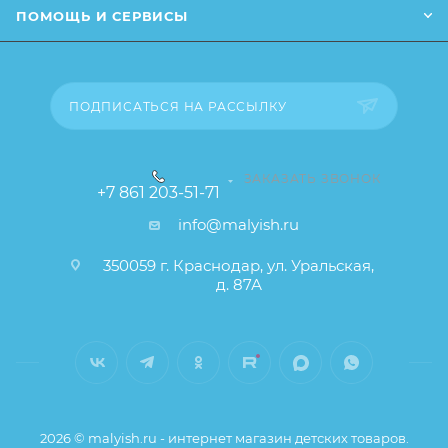
от описания и изображения, размещенного на
ПОМОЩЬ И СЕРВИСЫ
сайте (например, оттенки цветов, незначительные
изменения в дизайне или упаковке и т.д., не
влияющие на основные потребительские свойства
товара), при этом основные потребительские
ПОДПИСАТЬСЯ НА РАССЫЛКУ
свойства и иные существенные элементы товара и
заказа остаются без изменений.
ЗАКАЗАТЬ ЗВОНОК
+7 861 203-51-71
info@malyish.ru
350059 г. Краснодар, ул. Уральская,
д. 87А
2026 © malyish.ru - интернет магазин детских товаров.