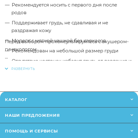
Рекомендуется носить с первого дня после
родов
Поддерживает грудь, не сдавливая и не
раздражая кожу
Модель с мягкой чашкой без каркасов
Перед выбором проконсультируйтесь с акушером-
гинекологом
Рекомендован на небольшой размер груди
Отсутствие косточек избавит грудь от давления и
Для того, чтобы купить бюстгальтер послеродовой
раздражения
Фэст 2533 / размер 80В / цвет белый в интернет-
Благодаря удобной застежке-клипсе бюстгальтер
магазине Малыш необходимо добавить данный
легко можно расстегнуть одной рукой
товар в корзину, также вы можете оформить заказ
позвонив
по телефону
или написав в онлайн чат на
Отстегивающаяся верхняя часть чашечки
КАТАЛОГ
сайте.
позволяет кормить ребенка, не снимая
бюстгальтера
НАШИ ПРЕДЛОЖЕНИЯ
Заказанный товар может незначительно отличаться
от описания и изображения, размещенного на
ПОМОЩЬ И СЕРВИСЫ
сайте (например, оттенки цветов, незначительные