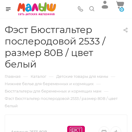
0
Фэст Бюстгальтер
послеродовой 2533 /
размер 80B / цвет
белый
—
—
—
Главная
Каталог
Детские товары для мамы
—
Нижнее белье для беременных и кормящих
—
Бюстгальтеры для беременных и кормящих мам
Фэст Бюстгальтер послеродовой 2533 / размер 80B / цвет
белый
Артикул:
2533-80B