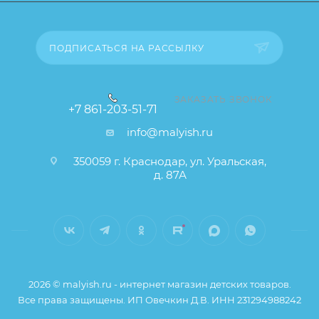
изменения в дизайне или упаковке и т.д., не
влияющие на основные потребительские свойства
товара), при этом основные потребительские
ПОДПИСАТЬСЯ НА РАССЫЛКУ
свойства и иные существенные элементы товара и
заказа остаются без изменений.
ЗАКАЗАТЬ ЗВОНОК
+7 861-203-51-71
info@malyish.ru
350059 г. Краснодар, ул. Уральская,
д. 87А
2026 © malyish.ru - интернет магазин детских товаров.
Все права защищены. ИП Овечкин Д.В. ИНН 231294988242