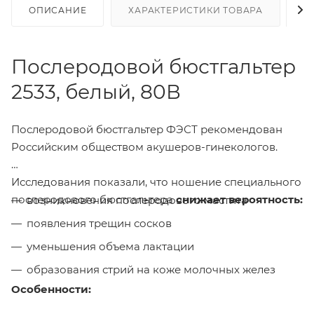
ОПИСАНИЕ
ХАРАКТЕРИСТИКИ ТОВАРА
Н
Послеродовой бюстгальтер
2533, белый, 80В
Послеродовой бюстгальтер ФЭСТ рекомендован
Российским обществом акушеров-гинекологов.
Исследования показали, что ношение специального
послеродового бюстгальтера
снижает вероятность:
возникновения послеродового мастита
появления трещин сосков
уменьшения объема лактации
образования стрий на коже молочных желез
Особенности: