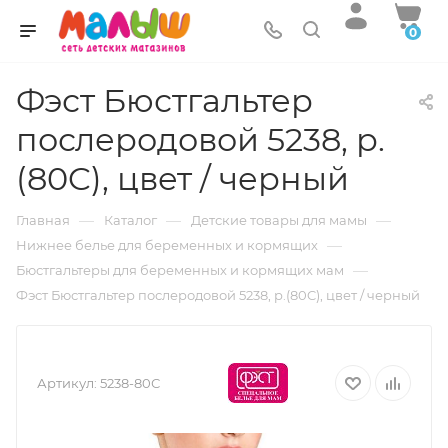
0
Фэст Бюстгальтер
послеродовой 5238, р.
(80C), цвет / черный
—
—
—
Главная
Каталог
Детские товары для мамы
—
Нижнее белье для беременных и кормящих
—
Бюстгальтеры для беременных и кормящих мам
Фэст Бюстгальтер послеродовой 5238, р.(80C), цвет / черный
Артикул:
5238-80С