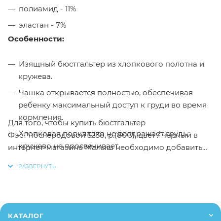
полиамид - 11%
эластан - 7%
Особенности:
Изящный бюстгальтер из хлопкового полотна и
кружева.
Чашка открывается полностью, обеспечивая
ребенку максимальный доступ к груди во время
кормления.
Для того, чтобы купить бюстгальтер
Хлопковая подкладка не раздражает грудь,
Фэст послеродовой 5238, р.(80C), цвет / черный в
кружево не просвечивает.
интернет-магазине Малыш необходимо добавить
данный товар в корзину, также вы можете оформить
Модель без каркасов.
заказ позвонив
по телефону
или написав в онлайн
чат на сайте.
Заказанный товар может незначительно отличаться
КАТАЛОГ