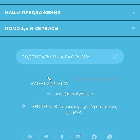
от описания и изображения, размещенного на
сайте (например, оттенки цветов, незначительные
НАШИ ПРЕДЛОЖЕНИЯ
изменения в дизайне или упаковке и т.д., не
влияющие на основные потребительские свойства
ПОМОЩЬ И СЕРВИСЫ
товара), при этом основные потребительские
свойства и иные существенные элементы товара и
заказа остаются без изменений.
ПОДПИСАТЬСЯ НА РАССЫЛКУ
ЗАКАЗАТЬ ЗВОНОК
+7 861 203-51-71
info@malyish.ru
350059 г. Краснодар, ул. Уральская,
д. 87А