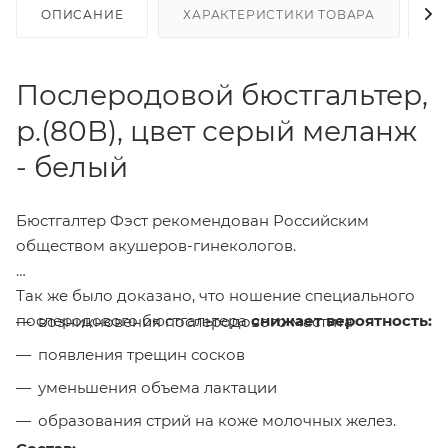
ОПИСАНИЕ
ХАРАКТЕРИСТИКИ ТОВАРА
Н
Послеродовой бюстгальтер,
р.(80В), цвет серый меланж
- белый
Бюстгалтер Фэст рекомендован Российским
обществом акушеров-гинекологов.
Так же было доказано, что ношение специального
послеродового бюстгальтера
снижает вероятность:
возникновения послеродового мастита
появления трещин сосков
уменьшения объема лактации
образования стрий на коже молочных желез.