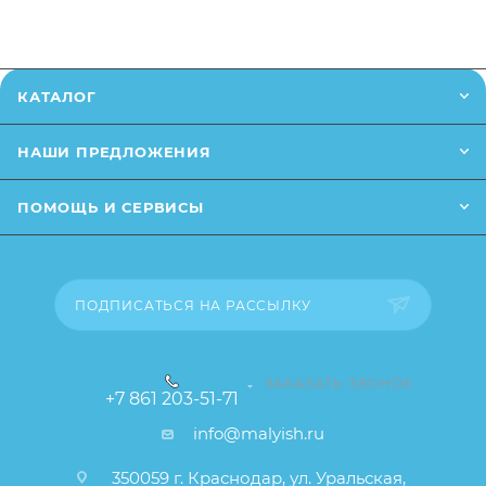
также вы можете оформить заказ позвонив
по
телефону
или написав в онлайн чат на сайте.
Заказанный товар может незначительно отличаться
КАТАЛОГ
от описания и изображения, размещенного на
сайте (например, оттенки цветов, незначительные
НАШИ ПРЕДЛОЖЕНИЯ
изменения в дизайне или упаковке и т.д., не
влияющие на основные потребительские свойства
ПОМОЩЬ И СЕРВИСЫ
товара), при этом основные потребительские
свойства и иные существенные элементы товара и
заказа остаются без изменений.
ПОДПИСАТЬСЯ НА РАССЫЛКУ
ЗАКАЗАТЬ ЗВОНОК
+7 861 203-51-71
info@malyish.ru
350059 г. Краснодар, ул. Уральская,