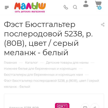
0
Фэст Бюстгальтер
послеродовой 5238, р.
(80В), цвет / серый
меланж - белый
—
—
—
Главная
Каталог
Детские товары для мамы
—
Нижнее белье для беременных и кормящих
—
Бюстгальтеры для беременных и кормящих мам
Фэст Бюстгальтер послеродовой 5238, р.(80В), цвет / серый
меланж - белый
Артикул:
5238-80B