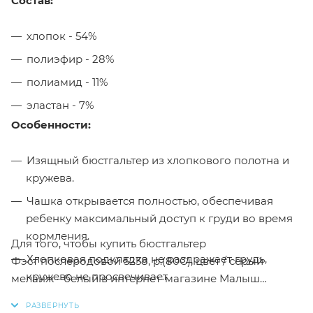
Состав:
хлопок - 54%
полиэфир - 28%
полиамид - 11%
эластан - 7%
Особенности:
Изящный бюстгальтер из хлопкового полотна и
кружева.
Чашка открывается полностью, обеспечивая
ребенку максимальный доступ к груди во время
кормления.
Для того, чтобы купить бюстгальтер
Хлопковая подкладка не раздражает грудь,
Фэст послеродовой 5238, р.(80C), цвет / серый
кружево не просвечивает.
меланж - белый в интернет-магазине Малыш
необходимо добавить данный товар в корзину,
Модель без каркасов.