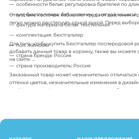
особенности белья: регулировка бретелей по дли
вид бюстгальтера: без косточек; с мягкой чашкой
Отсутствие косточек избавляет грудь от давления и
легко можно расстегнуть одной рукой. Перед выбор
фактура материала белья: текстильная
комплектация: бюстгальтер
Для того, чтобы купить Бюстгальтер послеродовой 
пол: Женский
добавить данный товар в корзину, также вы можете
страна бренда: Россия
на сайте.
страна производитель: Россия
Заказанный товар может незначительно отличаться 
оттенки цветов, незначительные изменения в дизайн
свойства товара), при этом основные потребительск
остаются без изменений.
КАТАЛОГ
НАШИ ПРЕДЛОЖЕНИЯ