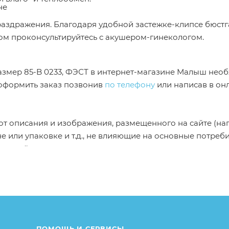
не
 раздражения. Благодаря удобной застежке-клипсе бюстг
ом проконсультируйтесь с акушером-гинекологом.
размер 85-B 0233, ФЭСТ в интернет-магазине Малыш нео
 оформить заказ позвонив
по телефону
или написав в он
от описания и изображения, размещенного на сайте (на
е или упаковке и т.д., не влияющие на основные потреб
ие свойства и иные существенные элементы товара и за
ПОМОЩЬ И СЕРВИСЫ