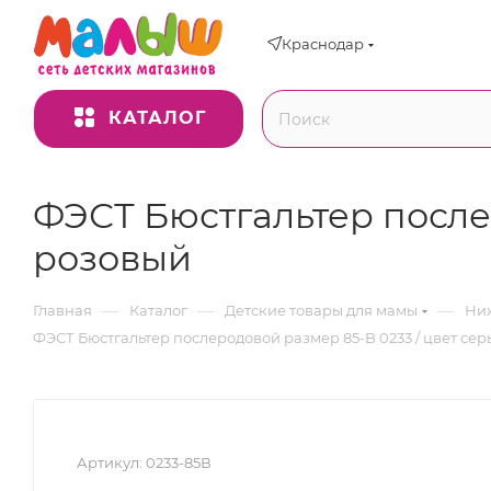
Краснодар
КАТАЛОГ
ФЭСТ Бюстгальтер после
розовый
—
—
—
Главная
Каталог
Детские товары для мамы
Ниж
ФЭСТ Бюстгальтер послеродовой размер 85-B 0233 / цвет се
Артикул:
0233-85В