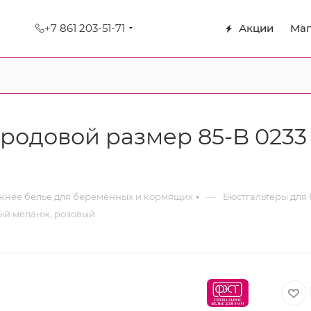
+7 861 203-51-71
Акции
Маг
родовой размер 85-B 0233 
—
нее белье для беременных и кормящих
Бюстгальтеры для
рый меланж, розовый