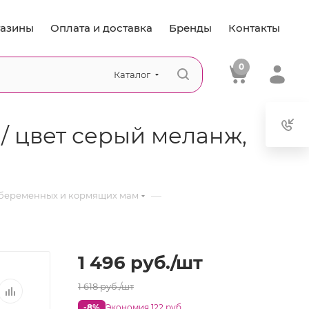
азины
Оплата и доставка
Бренды
Контакты
0
Каталог
/ цвет серый меланж,
—
 беременных и кормящих мам
1 496
руб.
/шт
1 618
руб.
/шт
-8%
Экономия 122 руб.