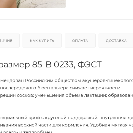
ЛИЧИЕ
КАК КУПИТЬ
ОПЛАТА
ДОСТАВКА
размер 85-B 0233, ФЭСТ
комендован Российским обществом акушеров-гинеколого
послеродового бюстгальтера снижает вероятность:
трещин сосков; уменьшения объема лактации; образован
Специальный крой с круговой поддержкой: внутренняя де
ивания верхней части для кормления. Удобная мягкая ч
 влаго- и теплообмен.