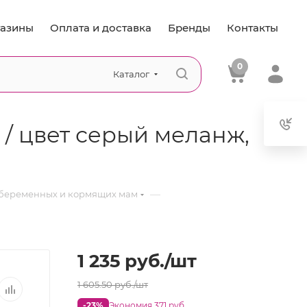
азины
Оплата и доставка
Бренды
Контакты
0
Каталог
 / цвет серый меланж,
—
 беременных и кормящих мам
1 235
руб.
/шт
1 605.50
руб.
/шт
-23%
Экономия 371 руб.