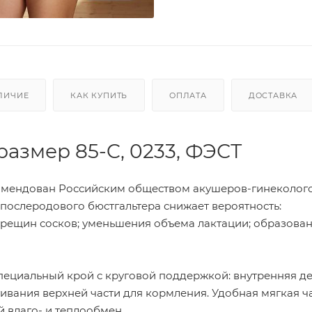
ЛИЧИЕ
КАК КУПИТЬ
ОПЛАТА
ДОСТАВКА
азмер 85-C, 0233, ФЭСТ
комендован Российским обществом акушеров-гинеколого
послеродового бюстгальтера снижает вероятность:
трещин сосков; уменьшения объема лактации; образован
Специальный крой с круговой поддержкой: внутренняя де
ивания верхней части для кормления. Удобная мягкая ч
 влаго- и теплообмен.