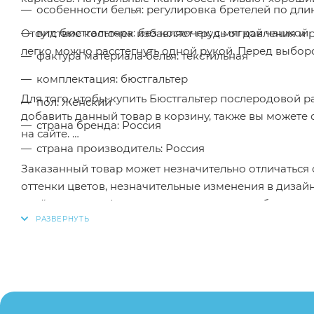
особенности белья: регулировка бретелей по дли
вид бюстгальтера: без косточек; с мягкой чашкой
Отсутствие косточек избавляет грудь от давления и
легко можно расстегнуть одной рукой. Перед выбор
фактура материала белья: текстильная
комплектация: бюстгальтер
Для того, чтобы купить Бюстгальтер послеродовой 
пол: Женский
добавить данный товар в корзину, также вы можете
страна бренда: Россия
на сайте.
страна производитель: Россия
Заказанный товар может незначительно отличаться 
оттенки цветов, незначительные изменения в дизайн
свойства товара), при этом основные потребительск
остаются без изменений.