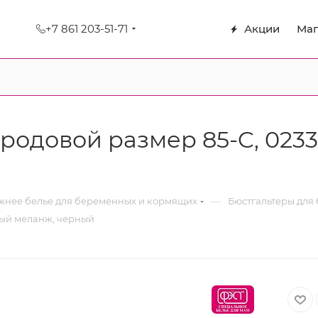
+7 861 203-51-71
Акции
Маг
одовой размер 85-C, 0233
—
нее белье для беременных и кормящих
Бюстгальтеры для
ерый меланж, черный