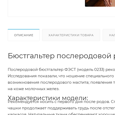
ОПИСАНИЕ
ХАРАКТЕРИСТИКИ ТОВАРА
НА
Бюстгальтер послеродовой р
Послеродовой бюстгальтер ФЭСТ (модель 0233) ре
Исследования показали, что ношение специального 
возникновения послеродового мастита; появления 
на коже молочных желез.
Характеристики модели:
Рекомендуется носить с первого дня после родов. 
чашки продолжает поддерживать грудь после отстег
каркасов. Натуральные ткани обеспечивают хороший