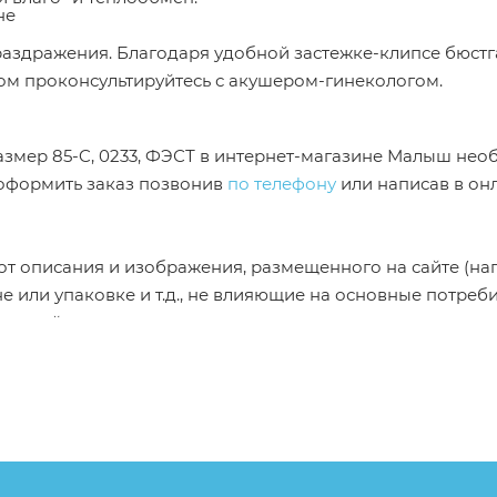
не
 раздражения. Благодаря удобной застежке-клипсе бюстг
ом проконсультируйтесь с акушером-гинекологом.
размер 85-C, 0233, ФЭСТ в интернет-магазине Малыш не
 оформить заказ позвонив
по телефону
или написав в он
от описания и изображения, размещенного на сайте (на
е или упаковке и т.д., не влияющие на основные потреб
ие свойства и иные существенные элементы товара и за