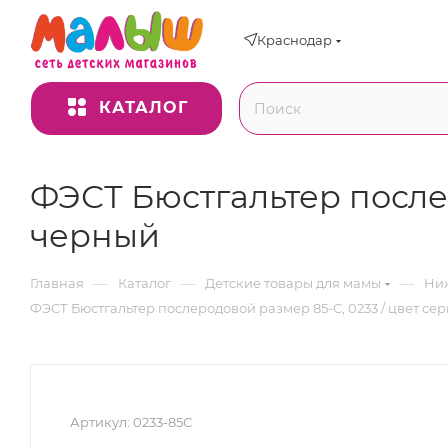
Краснодар
КАТАЛОГ
ФЭСТ Бюстгальтер послер
черный
—
—
—
Главная
Каталог
Детские товары для мамы
Ниж
ФЭСТ Бюстгальтер послеродовой размер 85-C, 0233 / цвет с
Артикул:
0233-85С