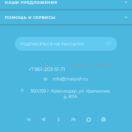
НАШИ ПРЕДЛОЖЕНИЯ
свойства и иные существенные элементы товара и
заказа остаются без изменений.
ПОМОЩЬ И СЕРВИСЫ
ПОДПИСАТЬСЯ НА РАССЫЛКУ
ЗАКАЗАТЬ ЗВОНОК
+7 861-203-51-71
info@malyish.ru
350059 г. Краснодар, ул. Уральская,
д. 87А