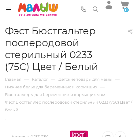
0
Фэст Бюстгальтер
послеродовой
стерильный 0233
(75С) Цвет / Белый
—
—
—
Главная
Каталог
Детские товары для мамы
—
Нижнее белье для беременных и кормящих
—
Бюстгальтеры для беременных и кормящих мам
Фэст Бюстгальтер послеродовой стерильный 0233 (75С) Цвет /
Белый
Артикул:
0233-75С