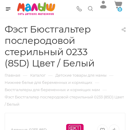
0
Фэст Бюстгальтер
послеродовой
стерильный 0233
(85D) Цвет / Белый
—
—
—
Главная
Каталог
Детские товары для мамы
—
Нижнее белье для беременных и кормящих
—
Бюстгальтеры для беременных и кормящих мам
Фэст Бюстгальтер послеродовой стерильный 0233 (85D) Цвет
/ Белый
Артикул:
0233-85D