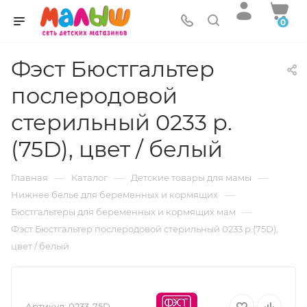
0
Фэст Бюстгальтер
послеродовой
стерильный 0233 р.
(75D), цвет / белый
—
—
—
Главная
Каталог
Детские товары для мамы
—
Нижнее белье для беременных и кормящих
—
Бюстгальтеры для беременных и кормящих мам
Фэст Бюстгальтер послеродовой стерильный 0233 р.(75D),
цвет / белый
Артикул:
0233-75D