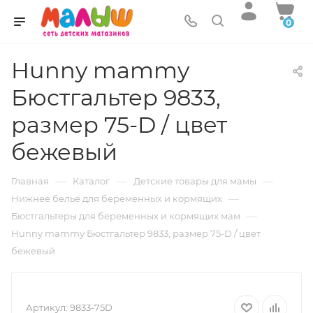
0
Hunny mammy
Бюстгальтер 9833,
размер 75-D / цвет
бежевый
—
—
—
Главная
Каталог
Детские товары для мамы
—
Нижнее белье для беременных и кормящих
—
Бюстгальтеры для беременных и кормящих мам
Hunny mammy Бюстгальтер 9833, размер 75-D / цвет
бежевый
Артикул:
9833-75D