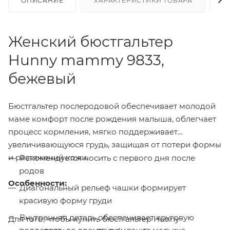
ОПИСАНИЕ
ХАРАКТЕРИСТИКИ ТОВАРА
Н
Женский бюстгальтер
Hunny mammy 9833,
бежевый
Бюстгальтер послеродовой обеспечивает молодой
маме комфорт после рождения малыша, облегчает
процесс кормления, мягко поддерживает
увеличивающуюся грудь, защищая от потери формы
и растяжений кожи.
Рекомендуется носить с первого дня после
родов
Особенности:
Диагональный рельеф чашки формирует
красивую форму груди
Внутренняя деталь обеспечивает круговую
Для того, чтобы купить бюстгальтер Hunny