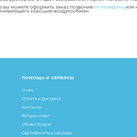
же вы можете оформить заказ позвонив
по телефону
или 
спечивающего хороший воздухообмен
от описания и изображения, размещенного на сайте (на
е или упаковке и т.д., не влияющие на основные потреб
ие свойства и иные существенные элементы товара и за
ПОМОЩЬ И СЕРВИСЫ
О нас
Оплата и Доставка
Контакты
Вопрос-ответ
Обмен Возрат
Сертификаты и награды