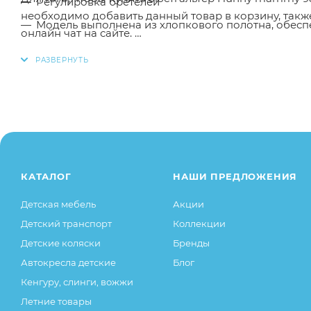
Регулировка бретелей
необходимо добавить данный товар в корзину, так
Модель выполнена из хлопкового полотна, обе
онлайн чат на сайте.
Состав - хлопок 58%, эластан 5%, полиэстер 37%
Заказанный товар может незначительно отличаться 
оттенки цветов, незначительные изменения в дизайн
свойства товара), при этом основные потребительск
остаются без изменений.
КАТАЛОГ
НАШИ ПРЕДЛОЖЕНИЯ
Детская мебель
Акции
Детский транспорт
Коллекции
Детские коляски
Бренды
Автокресла детские
Блог
Кенгуру, слинги, вожжи
Летние товары