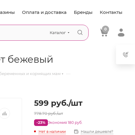
азины
Оплата и доставка
Бренды
Контакты
0
Каталог
ет бежевый
—
 беременных и кормящих мам
599
руб.
/шт
778.70
руб.
/шт
-23%
Экономия 180 руб.
Нет в наличии
Нашли дешевле?