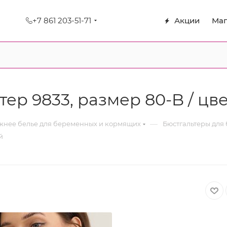
+7 861 203-51-71
Акции
Маг
р 9833, размер 80-B / цв
—
нее белье для беременных и кормящих
Бюстгальтеры для
й