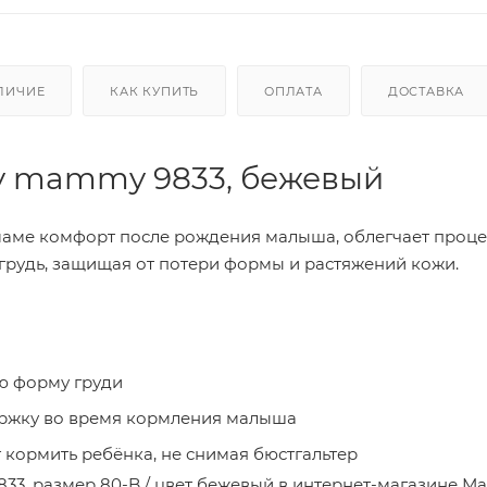
ЛИЧИЕ
КАК КУПИТЬ
ОПЛАТА
ДОСТАВКА
y mammy 9833, бежевый
маме комфорт после рождения малыша, облегчает проце
рудь, защищая от потери формы и растяжений кожи.
ю форму груди
ержку во время кормления малыша
т кормить ребёнка, не снимая бюстгальтер
833, размер 80-B / цвет бежевый в интернет-магазине 