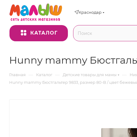
Краснодар
КАТАЛОГ
Hunny mammy Бюстгальте
—
—
—
Главная
Каталог
Детские товары для мамы
Ниж
Hunny mammy Бюстгальтер 9833, размер 80-B / цвет бежевы