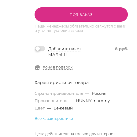
ПОД ЗАКАЗ
Наши менеджеры обязательно свяжутся с вами
и уточнят условия заказа
Добавить пакет
8
руб.
МАЛЫШ
Хочу в подарок
Характеристики товара
Страна-производитель
—
Россия
Производитель
—
HUNNY mammy
Цвет
—
Бежевый
Все характеристики
Цена действительна только для интернет-