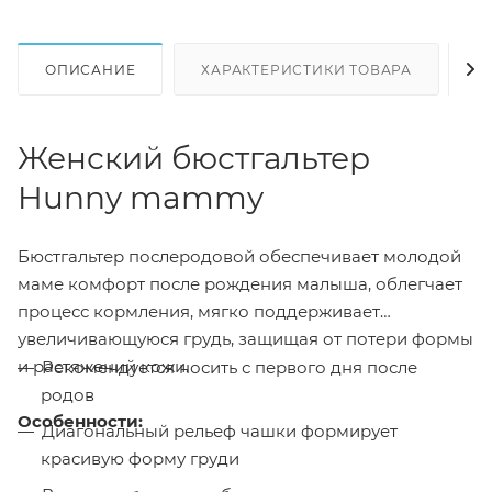
ОПИСАНИЕ
ХАРАКТЕРИСТИКИ ТОВАРА
Н
Женский бюстгальтер
Hunny mammy
Бюстгальтер послеродовой обеспечивает молодой
маме комфорт после рождения малыша, облегчает
процесс кормления, мягко поддерживает
увеличивающуюся грудь, защищая от потери формы
и растяжений кожи.
Рекомендуется носить с первого дня после
родов
Особенности:
Диагональный рельеф чашки формирует
красивую форму груди