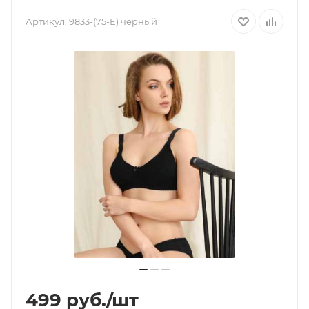
Артикул:
9833-(75-E) черный
499
руб.
/шт