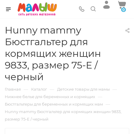
0
Hunny mammy
Бюстгальтер для
кормящих женщин
9833, размер 75-E /
черный
—
—
—
Главная
Каталог
Детские товары для мамы
—
Нижнее белье для беременных и кормящих
—
Бюстгальтеры для беременных и кормящих мам
Hunny mammy Бюстгальтер для кормящих женщин 9833,
размер 75-E / черный