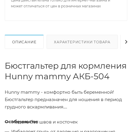
Цена действительна только для интернет-магазина и
может отличаться от цен в розничных магазинах
ОПИСАНИЕ
ХАРАКТЕРИСТИКИ ТОВАРА
Н
Бюстгальтер для кормления
Hunny mammy АКБ-504
Hunny mammy - комфортно быть беременной!
Бюстгальтер предназначен для ношения в период
грудного вскармливания.
Особенности:
Модель без швов и косточек
Избавляет грудь от давления и раздражения