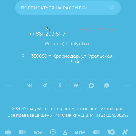
заказа остаются без изменений.
ПОДПИСАТЬСЯ НА РАССЫЛКУ
ЗАКАЗАТЬ ЗВОНОК
+7 861-203-51-71
info@malyish.ru
350059 г. Краснодар, ул. Уральская,
д. 87А
2026 © malyish.ru - интернет магазин детских товаров.
Все права защищены. ИП Овечкин Д.В. ИНН 231294988242