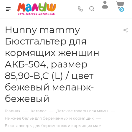
0
Hunny mammy
Бюстгальтер для
кормящих женщин
АКБ-504, размер
85,90-В,С (L) / цвет
бежевый меланж-
бежевый
—
—
—
Главная
Каталог
Детские товары для мамы
—
Нижнее белье для беременных и кормящих
—
Бюстгальтеры для беременных и кормящих мам