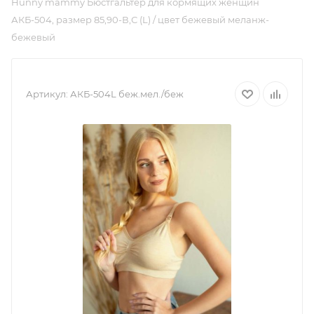
Hunny mammy Бюстгальтер для кормящих женщин
АКБ-504, размер 85,90-В,С (L) / цвет бежевый меланж-
бежевый
Артикул:
АКБ-504L беж.мел./беж