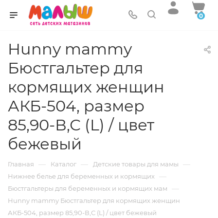
0
Hunny mammy
Бюстгальтер для
кормящих женщин
АКБ-504, размер
85,90-В,С (L) / цвет
бежевый
—
—
—
Главная
Каталог
Детские товары для мамы
—
Нижнее белье для беременных и кормящих
—
Бюстгальтеры для беременных и кормящих мам
Hunny mammy Бюстгальтер для кормящих женщин
АКБ-504, размер 85,90-В,С (L) / цвет бежевый