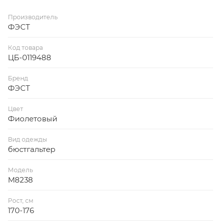
Производитель
ФЭСТ
Код товара
ЦБ-0119488
Бренд
ФЭСТ
Цвет
Фиолетовый
Вид одежды
бюстгальтер
Модель
М8238
Рост, см
170-176