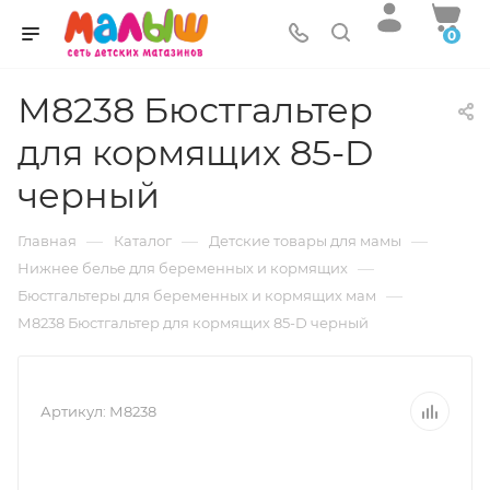
0
М8238 Бюстгальтер
для кормящих 85-D
черный
—
—
—
Главная
Каталог
Детские товары для мамы
—
Нижнее белье для беременных и кормящих
—
Бюстгальтеры для беременных и кормящих мам
М8238 Бюстгальтер для кормящих 85-D черный
Артикул:
М8238