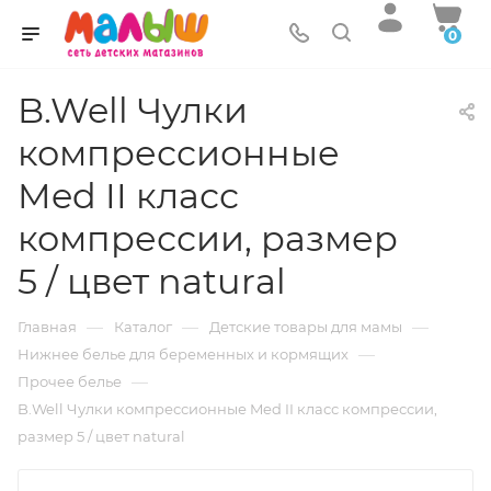
0
B.Well Чулки
компрессионные
Med II класс
компрессии, размер
5 / цвет natural
—
—
—
Главная
Каталог
Детские товары для мамы
—
Нижнее белье для беременных и кормящих
—
Прочее белье
B.Well Чулки компрессионные Med II класс компрессии,
размер 5 / цвет natural