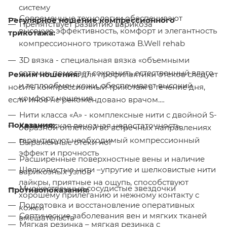
систему
Современные технологии обеспечивают
Регулярное ношение компрессионного
Препятствует развитию варикоза
высокую эффективность, комфорт и элегантность
трикотажа:
компрессионного трикотажа B.Well rehab
3D вязка - специальная вязка «объемными
сотами» помогает сохранить естественный влаго-
Режим ношения:
для профилактики отеков следует
и теплообмен кожи, обеспечивает высокий
носить компрессионный трикотаж в течение дня,
комфорт ношения
если иное не рекомендовано врачом.
Нити класса «А» - комплексные нити с двойной S-
Показания:
Хроническая венозная недостаточность
образной оплёткой во встречных направлениях
гарантируют необходимый компрессионный
Выраженные отеки ног
эффект и прочность
Расширенные поверхностные вены и наличие
Шелковистые нити –упругие и шелковистые нити
варикозных узлов
лайкры, приятные на ощупь, способствуют
Множественные сосудистые звездочки
Противопоказания:
хорошему прилеганию и нежному контакту с
Подготовка и восстановление оперативных
кожей
Септические заболевания вен и мягких тканей
вмешательств
Мягкая резинка – мягкая резинка с