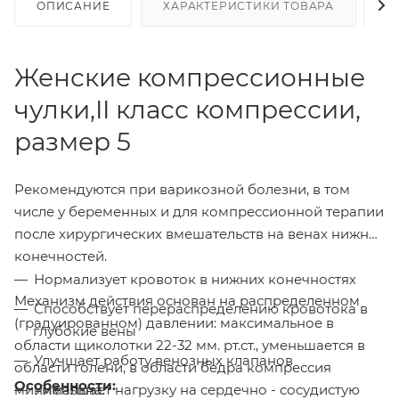
ОПИСАНИЕ
ХАРАКТЕРИСТИКИ ТОВАРА
Н
Женские компрессионные
чулки,II класс компрессии,
размер 5
Рекомендуются при варикозной болезни, в том
числе у беременных и для компрессионной терапии
после хирургических вмешательств на венах нижних
конечностей.
Нормализует кровоток в нижних конечностях
Механизм действия основан на распределенном
Способствует перераспределению кровотока в
(градуированном) давлении: максимальное в
глубокие вены
области щиколотки 22-32 мм. рт.ст., уменьшается в
Улучшает работу венозных клапанов
области голени, в области бедра компрессия
Особенности:
минимальна.
Уменьшает нагрузку на сердечно - сосудистую