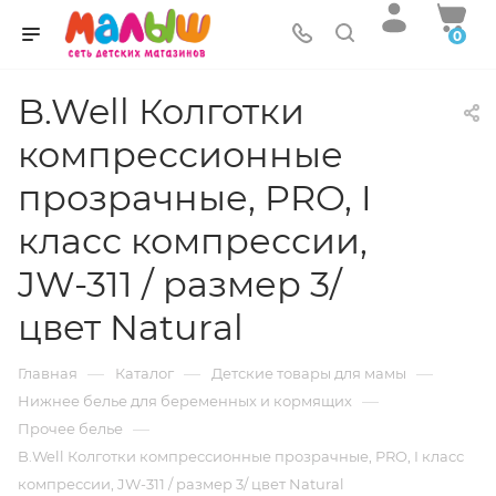
0
B.Well Колготки
компрессионные
прозрачные, PRO, I
класс компрессии,
JW-311 / размер 3/
цвет Natural
—
—
—
Главная
Каталог
Детские товары для мамы
—
Нижнее белье для беременных и кормящих
—
Прочее белье
B.Well Колготки компрессионные прозрачные, PRO, I класс
компрессии, JW-311 / размер 3/ цвет Natural