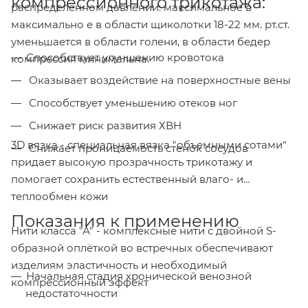
компрессионного трикотажа:
распределенном давлении: максимальное в
максимально е в области щиколотки 18-22 мм. рт.ст.
уменьшается в области голени, в области бедер
Способствует улучшению кровотока
компрессия минимальна.
Оказывает воздействие на поверхностные вены
Способствует уменьшению отеков ног
Снижает риск развития ХВН
3D вязка - специальная вязка "объемными сотами"
Снижает проницаемость стенок сосудов
придает высокую прозрачность трикотажу и
помогает сохранить естественный влаго- и
теплообмен кожи
Показания к применению
Нити класса "А" - комплексные нити с двойной S-
образной оплёткой во встречных обеспечивают
изделиям эластичность и необходимый
Начальная стадия хронической венозной
компрессионный эффект
недостаточности