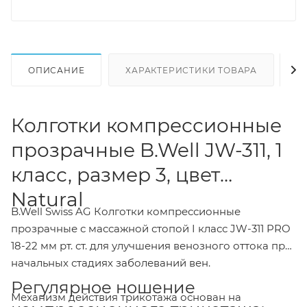
ОПИСАНИЕ
ХАРАКТЕРИСТИКИ ТОВАРА
Н
Колготки компрессионные
прозрачные B.Well JW-311, 1
класс, размер 3, цвет
Natural
B.Well Swiss AG Колготки компрессионные
прозрачные с массажной стопой I класс JW-311 PRO
18-22 мм рт. ст. для улучшения венозного оттока при
начальных стадиях заболеваний вен.
Регулярное ношение
Механизм действия трикотажа основан на