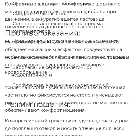
Отеки ног к концу рабочего дня
Комфортные шортики – комфортные шортики с
мягкой текстурой обеспечивают удобство при
Синдром "тяжелых ног"
движении, а аккуратно вшитая ластовица
Склонность к отекам на фоне приема
гигиеничность и долговечность колготок
контрацептивов
Противопоказания:
Чрезмерная нагрузка на нижние конечности
Массажный эффект - особое плетение на стопе
обладает массажным эффектом, воздействует на
нервные окончания и биоактивные точки подошвы
Септическое заболевание вен и мягких тканей
стопы, уменьшает усталость и стимулирует
Заболевание сердечно-легочной
кровообращение
недостаточности
Трофические язвы нижних конечностей
Усиленная стопа - усиленная носочная и пяточная
части плотно фиксируются на стопе и уменьшают
риск случайных повреждений, плоские мягкие швы
Режим ношения:
обеспечивают комфорт ношения.
Компрессионный трикотаж следует надевать утром
до появления отеков и носить в течение дня, если
иное не рекомендовано врачом.