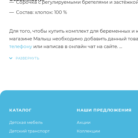
Сорочка с регулируемыми бретелями и застёжкой
Состав: хлопок: 100 %
Для того, чтобы купить комплект для беременных и
магазине Малыш необходимо добавить данный товар
телефону
или написав в онлайн чат на сайте.
Заказанный товар может незначительно отличаться 
оттенки цветов, незначительные изменения в дизайн
свойства товара), при этом основные потребительск
остаются без изменений.
КАТАЛОГ
НАШИ ПРЕДЛОЖЕНИЯ
Детская мебель
Акции
Детский транспорт
Коллекции