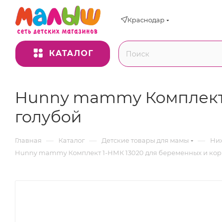
Краснодар
КАТАЛОГ
Hunny mammy Комплект 
голубой
—
—
—
Главная
Каталог
Детские товары для мамы
Ниж
Hunny mammy Комплект 1-НМК 13020 для беременных и корм