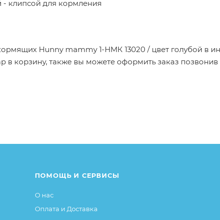
 - клипсой для кормления
 кормящих Hunny mammy 1-НМК 13020 / цвет голубой в ин
 в корзину, также вы можете оформить заказ позвонив
от описания и изображения, размещенного на сайте (на
е или упаковке и т.д., не влияющие на основные потреб
ие свойства и иные существенные элементы товара и за
ПОМОЩЬ И СЕРВИСЫ
О нас
Оплата и Доставка