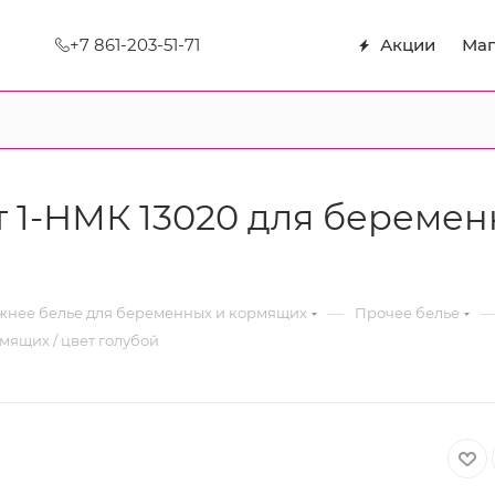
+7 861-203-51-71
Акции
Маг
1-НМК 13020 для беременн
—
нее белье для беременных и кормящих
Прочее белье
ящих / цвет голубой