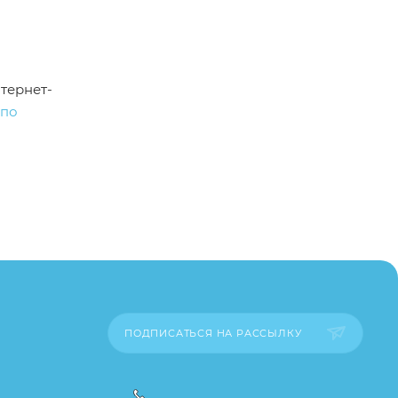
тернет-
по
пример,
ительские
каза
ПОДПИСАТЬСЯ НА РАССЫЛКУ