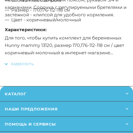
Состав - хлопок-100%
карманами. Сорочка с регулируемыми бретелями и
Размер - 170,176-112-118 см
застёжкой - клипсой для удобного кормления.
Цвет - коричневый/молочный
Характеристики:
Для того, чтобы купить комплект для беременных
Hunny mammy 13120, размер 170,176-112-118 см / цвет
коричневый-молочный в интернет-магазине
Малыш необходимо добавить данный товар в
корзину, также вы можете оформить заказ
позвонив
по телефону
или написав в онлайн чат на
сайте.
КАТАЛОГ
Заказанный товар может незначительно отличаться
от описания и изображения, размещенного на
НАШИ ПРЕДЛОЖЕНИЯ
сайте (например, оттенки цветов, незначительные
изменения в дизайне или упаковке и т.д., не
ПОМОЩЬ И СЕРВИСЫ
влияющие на основные потребительские свойства