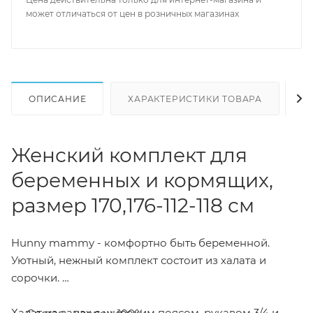
может отличаться от цен в розничных магазинах
ОПИСАНИЕ
ХАРАКТЕРИСТИКИ ТОВАРА
Н
Женский комплект для
беременных и кормящих,
размер 170,176-112-118 см
Hunny mammy - комфортно быть беременной.
Уютный, нежный комплект состоит из халата и
сорочки.
Халат на запах с широким поясом, рукавом 3/4 и