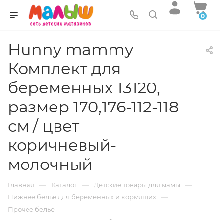
0
Hunny mammy
Комплект для
беременных 13120,
размер 170,176-112-118
см / цвет
коричневый-
молочный
—
—
—
Главная
Каталог
Детские товары для мамы
—
Нижнее белье для беременных и кормящих
—
Прочее белье