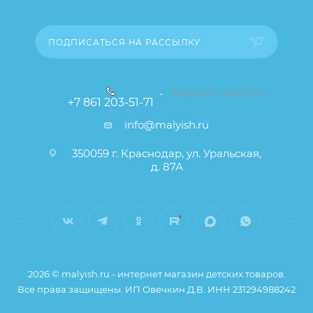
товара), при этом основные потребительские
свойства и иные существенные элементы товара и
заказа остаются без изменений.
ПОДПИСАТЬСЯ НА РАССЫЛКУ
ЗАКАЗАТЬ ЗВОНОК
+7 861 203-51-71
info@malyish.ru
350059 г. Краснодар, ул. Уральская,
д. 87А
2026 © malyish.ru - интернет магазин детских товаров.
Все права защищены. ИП Овечкин Д.В. ИНН 231294988242