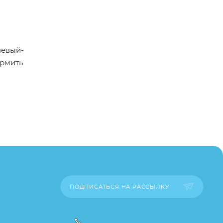
невый-
ормить
пример,
ительские
каза
ПОДПИСАТЬСЯ НА РАССЫЛКУ