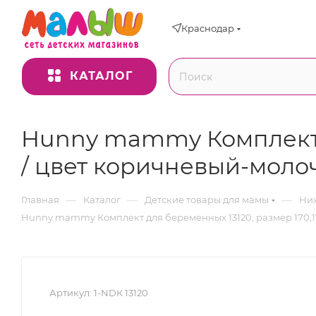
Краснодар
КАТАЛОГ
Hunny mammy Комплект дл
/ цвет коричневый-мол
—
—
—
Главная
Каталог
Детские товары для мамы
Ниж
Hunny mammy Комплект для беременных 13120, размер 170,17
Артикул:
1-NDК 13120