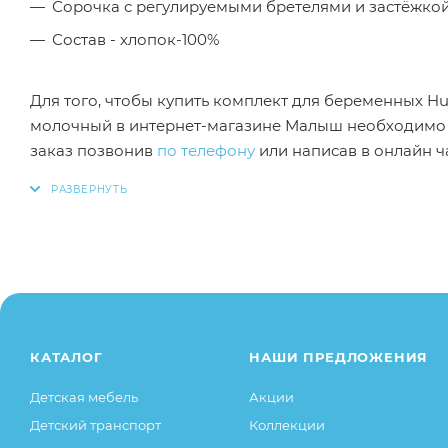
Сорочка с регулируемыми бретелями и застёжкой
Состав - хлопок-100%
Для того, чтобы купить комплект для беременных Hun
молочный в интернет-магазине Малыш необходимо д
заказ позвонив
по телефону
или написав в онлайн ча
Заказанный товар может незначительно отличаться 
оттенки цветов, незначительные изменения в дизайн
свойства товара), при этом основные потребительск
остаются без изменений.
КАТАЛОГ
НАШИ ПРЕДЛОЖЕНИЯ
Детская мебель
Акции
Детский транспорт
Коллекции