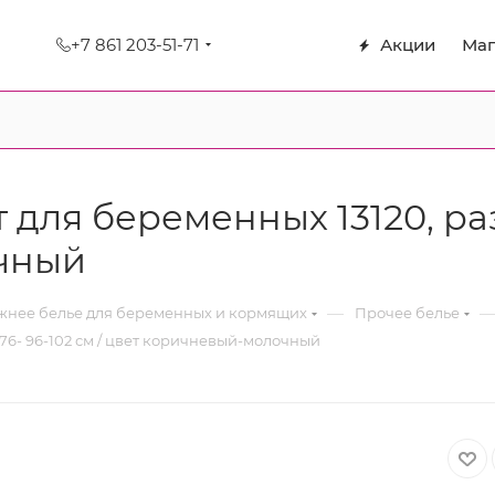
+7 861 203-51-71
Акции
Маг
я беременных 13120, разм
очный
—
нее белье для беременных и кормящих
Прочее белье
6- 96-102 см / цвет коричневый-молочный