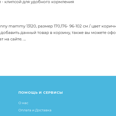
 - клипсой для удобного кормления
ny mammy 13120, размер 170,176- 96-102 см / цвет корич
обавить данный товар в корзину, также вы можете оф
т на сайте.
от описания и изображения, размещенного на сайте (на
е или упаковке и т.д., не влияющие на основные потреб
ие свойства и иные существенные элементы товара и за
ПОМОЩЬ И СЕРВИСЫ
О нас
Оплата и Доставка