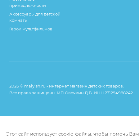
принадлежности
Аксессуары для детской
комнаты
Герои мультфильмов
2026 © malyish.ru - интернет магазин детских товаров.
Все права защищены. ИП Овечкин Д.В. ИНН 231294988242
Этот сайт использует cookie-файлы, чтобы помочь Ва