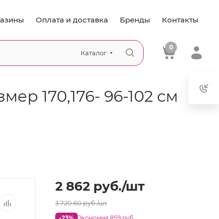
азины
Оплата и доставка
Бренды
Контакты
0
Каталог
ер 170,176- 96-102 см
—
2 862
руб.
/шт
3 720.60
руб.
/шт
-23%
Экономия 859 руб.