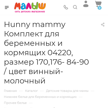
0
Hunny mammy
Комплект для
беременных и
кормящих 04220,
размер 170,176- 84-90
/ цвет винный-
молочный
—
—
—
Главная
Каталог
Детские товары для мамы
—
Нижнее белье для беременных и кормящих
—
Прочее белье