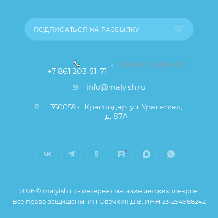
товара), при этом основные потребительские
свойства и иные существенные элементы товара и
заказа остаются без изменений.
ПОДПИСАТЬСЯ НА РАССЫЛКУ
ЗАКАЗАТЬ ЗВОНОК
+7 861 203-51-71
info@malyish.ru
350059 г. Краснодар, ул. Уральская,
д. 87А
2026 © malyish.ru - интернет магазин детских товаров.
Все права защищены. ИП Овечкин Д.В. ИНН 231294988242