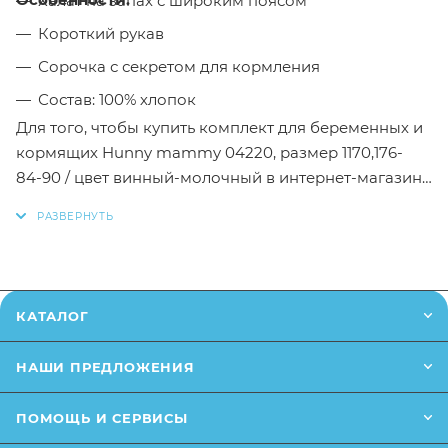
Халат на запах с широким поясом
Короткий рукав
Сорочка с секретом для кормления
Состав: 100% хлопок
Для того, чтобы купить комплект для беременных и
кормящих Hunny mammy 04220, размер 1170,176-
84-90 / цвет винный-молочный в интернет-магазине
Малыш необходимо добавить данный товар в
корзину, также вы можете оформить заказ
позвонив
по телефону
или написав в онлайн чат на
сайте.
КАТАЛОГ
Заказанный товар может незначительно отличаться
от описания и изображения, размещенного на
НАШИ ПРЕДЛОЖЕНИЯ
сайте (например, оттенки цветов, незначительные
изменения в дизайне или упаковке и т.д., не
ПОМОЩЬ И СЕРВИСЫ
влияющие на основные потребительские свойства