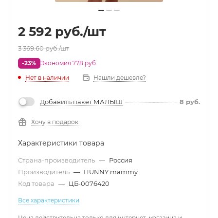
2 592
руб.
/шт
3 369.60
руб.
/шт
-23%
Экономия 778 руб.
Нет в наличии
Нашли дешевле?
Добавить пакет МАЛЫШ
8
руб.
Хочу в подарок
Характеристики товара
Страна-производитель
—
Россия
Производитель
—
HUNNY mammy
Код товара
—
ЦБ-0076420
Все характеристики
Цена действительна только для интернет-магазина и