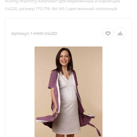
Hunny mammy Комплект для беременных и кормящих
04220, размер 170,176- 84-90 / цвет винный-молочный
Артикул:
1-НМК 04220