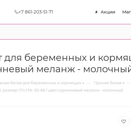
+7 861-203-51-71
Акции
Маг
для беременных и кормящ
оричневый меланж - молочны
—
нее белье для беременных и кормящих
Прочее белье
азмер 170,176- 92-98 / цвет коричневый меланж - молочный