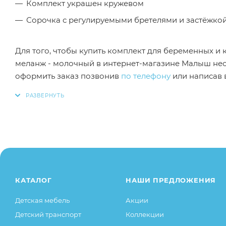
Комплект украшен кружевом
Сорочка с регулируемыми бретелями и застёжкой
Для того, чтобы купить комплект для беременных и 
меланж - молочный в интернет-магазине Малыш нео
оформить заказ позвонив
по телефону
или написав в
Заказанный товар может незначительно отличаться 
оттенки цветов, незначительные изменения в дизайн
свойства товара), при этом основные потребительск
остаются без изменений.
КАТАЛОГ
НАШИ ПРЕДЛОЖЕНИЯ
Детская мебель
Акции
Детский транспорт
Коллекции