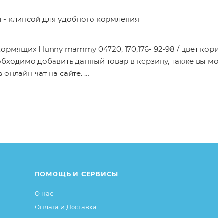
 - клипсой для удобного кормления
кормящих Hunny mammy 04720, 170,176- 92-98 / цвет ко
бходимо добавить данный товар в корзину, также вы м
 онлайн чат на сайте.
от описания и изображения, размещенного на сайте (на
е или упаковке и т.д., не влияющие на основные потреб
ие свойства и иные существенные элементы товара и за
ПОМОЩЬ И СЕРВИСЫ
О нас
Оплата и Доставка