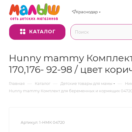
Краснодар
КАТАЛОГ
Hunny mammy Комплект 
170,176- 92-98 / цвет к
—
—
—
Главная
Каталог
Детские товары для мамы
Ниж
Hunny mammy Комплект для беременных и кормящих 04720, р
Артикул:
1-НМК 04720