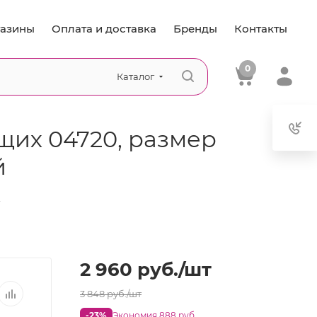
азины
Оплата и доставка
Бренды
Контакты
0
Каталог
их 04720, размер
й
—
2 960
руб.
/шт
3 848
руб.
/шт
-23%
Экономия 888 руб.