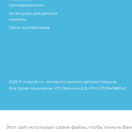
принадлежности
Аксессуары для детской
комнаты
Герои мультфильмов
2026 © malyish.ru - интернет магазин детских товаров.
Все права защищены. ИП Овечкин Д.В. ИНН 231294988242
Этот сайт использует cookie-файлы, чтобы помочь Ва