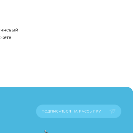
ричневый
ожете
пример,
ительские
каза
ПОДПИСАТЬСЯ НА РАССЫЛКУ