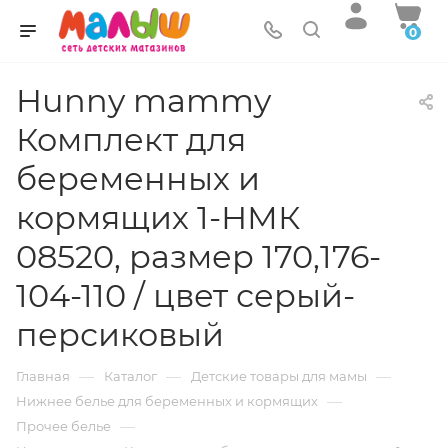
0
Hunny mammy
Комплект для
беременных и
кормящих 1-НМК
08520, размер 170,176-
104-110 / цвет серый-
персиковый
—
—
—
Главная
Каталог
Детские товары для мамы
—
Нижнее белье для беременных и кормящих
—
Прочее белье