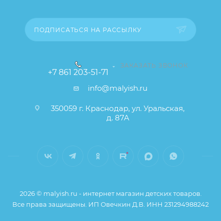
товара), при этом основные потребительские
свойства и иные существенные элементы товара и
заказа остаются без изменений.
ПОДПИСАТЬСЯ НА РАССЫЛКУ
ЗАКАЗАТЬ ЗВОНОК
+7 861 203-51-71
info@malyish.ru
350059 г. Краснодар, ул. Уральская,
д. 87А
2026 © malyish.ru - интернет магазин детских товаров.
Все права защищены. ИП Овечкин Д.В. ИНН 231294988242