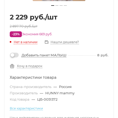
2 229
руб.
/шт
2 897.70
руб.
/шт
-23%
Экономия 669 руб.
Нет в наличии
Нашли дешевле?
Добавить пакет МАЛЫШ
8
руб.
Хочу в подарок
Характеристики товара
Страна-производитель
—
Россия
Производитель
—
HUNNY mammy
Код товара
—
ЦБ-0051372
Все характеристики
Цена действительна только для интернет-магазина и