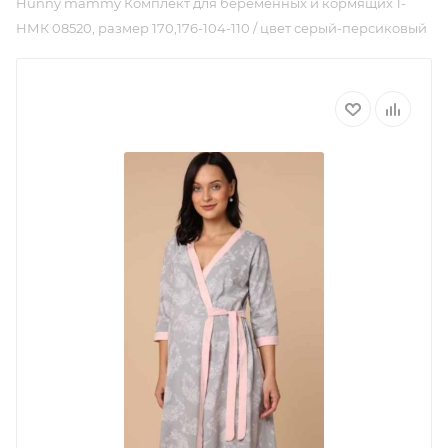
Hunny mammy Комплект для беременных и кормящих 1-
НМК 08520, размер 170,176-104-110 / цвет серый-персиковый