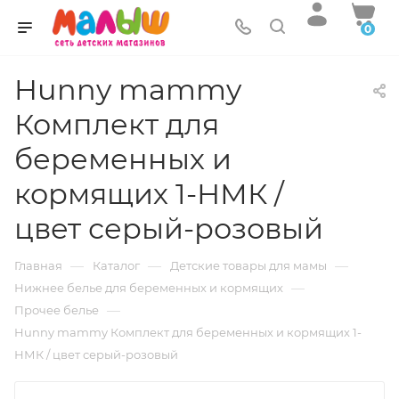
0
Hunny mammy
Комплект для
беременных и
кормящих 1-НМК /
цвет серый-розовый
—
—
—
Главная
Каталог
Детские товары для мамы
—
Нижнее белье для беременных и кормящих
—
Прочее белье
Hunny mammy Комплект для беременных и кормящих 1-
НМК / цвет серый-розовый