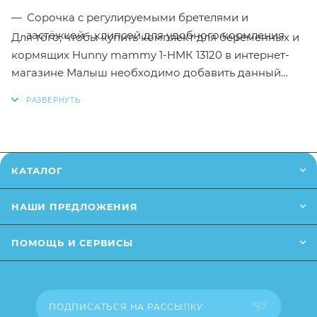
Сорочка с регулируемыми бретелями и
застёжкой - клипсой для удобного кормления
Для того, чтобы купить комплект для беременных и
кормящих Hunny mammy 1-НМК 13120 в интернет-
магазине Малыш необходимо добавить данный
товар в корзину, также вы можете оформить заказ
позвонив
по телефону
или написав в онлайн чат на
сайте.
Заказанный товар может незначительно отличаться
КАТАЛОГ
от описания и изображения, размещенного на
сайте (например, оттенки цветов, незначительные
НАШИ ПРЕДЛОЖЕНИЯ
изменения в дизайне или упаковке и т.д., не
влияющие на основные потребительские свойства
ПОМОЩЬ И СЕРВИСЫ
товара), при этом основные потребительские
свойства и иные существенные элементы товара и
заказа остаются без изменений.
ПОДПИСАТЬСЯ НА РАССЫЛКУ