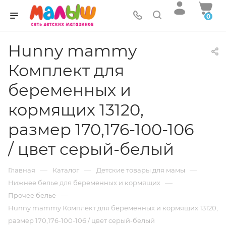
0
Hunny mammy
Комплект для
беременных и
кормящих 13120,
размер 170,176-100-106
/ цвет серый-белый
—
—
—
Главная
Каталог
Детские товары для мамы
—
Нижнее белье для беременных и кормящих
—
Прочее белье
Hunny mammy Комплект для беременных и кормящих 13120,
размер 170,176-100-106 / цвет серый-белый