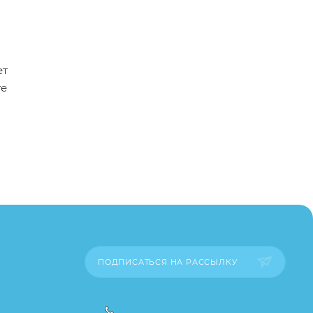
ет
те
пример,
ительские
каза
ПОДПИСАТЬСЯ НА РАССЫЛКУ