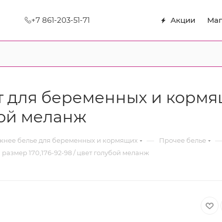
+7 861-203-51-71
Акции
Маг
для беременных и кормящ
убой меланж
—
нее белье для беременных и кормящих
Прочее белье
азмер 170,176-92-98 / цвет голубой меланж