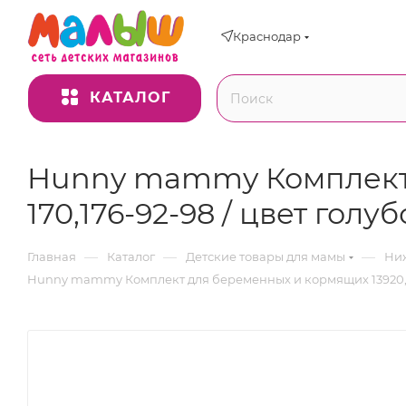
Краснодар
КАТАЛОГ
Hunny mammy Комплект 
170,176-92-98 / цвет гол
—
—
—
Главная
Каталог
Детские товары для мамы
Ниж
Hunny mammy Комплект для беременных и кормящих 13920, р