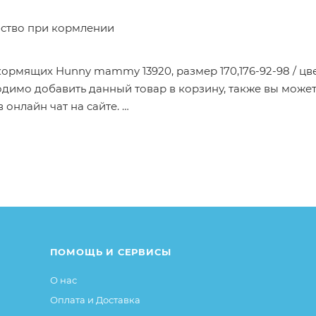
бство при кормлении
кормящих Hunny mammy 13920, размер 170,176-92-98 / цв
димо добавить данный товар в корзину, также вы може
 онлайн чат на сайте.
от описания и изображения, размещенного на сайте (на
е или упаковке и т.д., не влияющие на основные потреб
ие свойства и иные существенные элементы товара и за
ПОМОЩЬ И СЕРВИСЫ
О нас
Оплата и Доставка