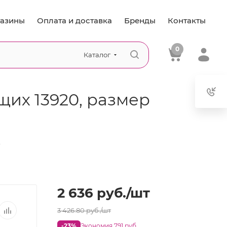
азины
Оплата и доставка
Бренды
Контакты
0
Каталог
их 13920, размер
—
2 636
руб.
/шт
3 426.80
руб.
/шт
-23%
Экономия 791 руб.