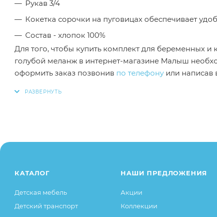
Рукав 3/4
Кокетка сорочки на пуговицах обеспечивает удо
Состав - хлопок 100%
Для того, чтобы купить комплект для беременных и 
голубой меланж в интернет-магазине Малыш необхо
оформить заказ позвонив
по телефону
или написав в
Заказанный товар может незначительно отличаться 
оттенки цветов, незначительные изменения в дизайн
свойства товара), при этом основные потребительск
остаются без изменений.
КАТАЛОГ
НАШИ ПРЕДЛОЖЕНИЯ
Детская мебель
Акции
Детский транспорт
Коллекции