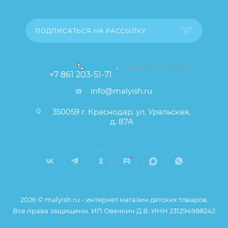
товара), при этом основные потребительские
свойства и иные существенные элементы товара и
заказа остаются без изменений.
ПОДПИСАТЬСЯ НА РАССЫЛКУ
ЗАКАЗАТЬ ЗВОНОК
+7 861 203-51-71
info@malyish.ru
350059 г. Краснодар, ул. Уральская,
д. 87А
2026 © malyish.ru - интернет магазин детских товаров.
Все права защищены. ИП Овечкин Д.В. ИНН 231294988242