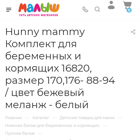
0
Hunny mammy
Комплект для
беременных и
кормящих 16820,
размер 170,176- 88-94
/ цвет бежевый
меланж - белый
—
—
—
Главная
Каталог
Детские товары для мамы
—
Нижнее белье для беременных и кормящих
—
Прочее белье