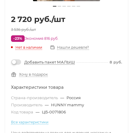
2 720
руб.
/шт
3 536
руб.
/шт
-23%
Экономия 816 руб.
Нет в наличии
Нашли дешевле?
Добавить пакет МАЛЫШ
8
руб.
Хочу в подарок
Характеристики товара
Страна-производитель
—
Россия
Производитель
—
HUNNY mammy
Код товара
—
ЦБ-0071806
Все характеристики
Цена действительна только для интернет-магазина и