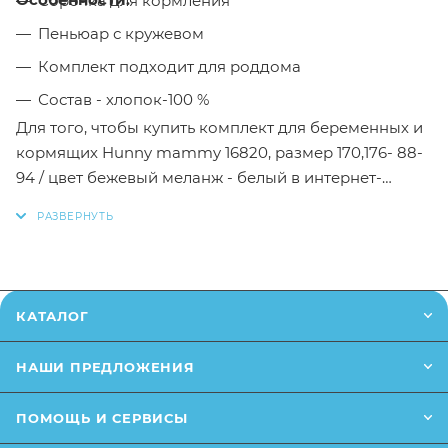
Сорочка для кормления
Пеньюар с кружевом
Комплект подходит для роддома
Состав - хлопок-100 %
Для того, чтобы купить комплект для беременных и
кормящих Hunny mammy 16820, размер 170,176- 88-
94 / цвет бежевый меланж - белый в интернет-
магазине Малыш необходимо добавить данный
товар в корзину, также вы можете оформить заказ
позвонив
по телефону
или написав в онлайн чат на
сайте.
КАТАЛОГ
Заказанный товар может незначительно отличаться
от описания и изображения, размещенного на
НАШИ ПРЕДЛОЖЕНИЯ
сайте (например, оттенки цветов, незначительные
изменения в дизайне или упаковке и т.д., не
ПОМОЩЬ И СЕРВИСЫ
влияющие на основные потребительские свойства