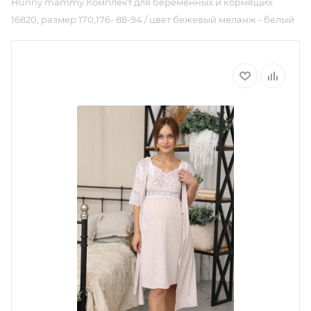
Hunny mammy Комплект для беременных и кормящих
16820, размер 170,176- 88-94 / цвет бежевый меланж - белый