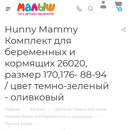
0
Hunny Mammy
Комплект для
беременных и
кормящих 26020,
размер 170,176- 88-94
/ цвет темно-зеленый
- оливковый
—
—
—
Главная
Каталог
Детские товары для мамы
—
Нижнее белье для беременных и кормящих
—
Прочее белье