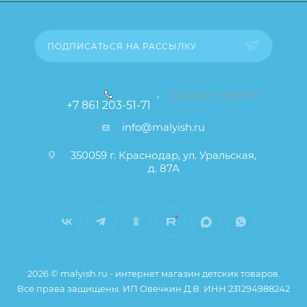
товара), при этом основные потребительские
свойства и иные существенные элементы товара и
заказа остаются без изменений.
ПОДПИСАТЬСЯ НА РАССЫЛКУ
ЗАКАЗАТЬ ЗВОНОК
+7 861 203-51-71
info@malyish.ru
350059 г. Краснодар, ул. Уральская,
д. 87А
2026 © malyish.ru - интернет магазин детских товаров.
Все права защищены. ИП Овечкин Д.В. ИНН 231294988242