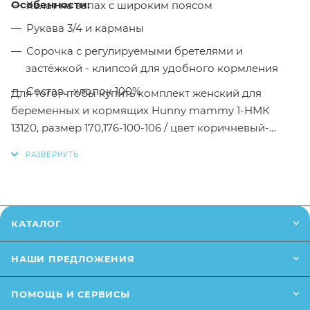
Особенности:
Халат на запах с широким поясом
Рукава 3/4 и карманы
Сорочка с регулируемыми бретелями и
застёжкой - клипсой для удобного кормления
Состав - хлопок 100%
Для того, чтобы купить комплект женский для
беременных и кормящих Hunny mammy 1-НМК
13120, размер 170,176-100-106 / цвет коричневый-
молочный в интернет-магазине Малыш необходимо
добавить данный товар в корзину, также вы можете
оформить заказ позвонив
по телефону
или написав
в онлайн чат на сайте.
КАТАЛОГ
Заказанный товар может незначительно отличаться
от описания и изображения, размещенного на
НАШИ ПРЕДЛОЖЕНИЯ
сайте (например, оттенки цветов, незначительные
изменения в дизайне или упаковке и т.д., не
ПОМОЩЬ И СЕРВИСЫ
влияющие на основные потребительские свойства