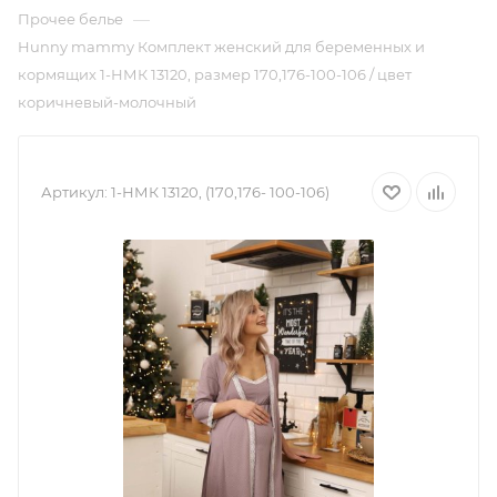
—
Прочее белье
Hunny mammy Комплект женский для беременных и
кормящих 1-НМК 13120, размер 170,176-100-106 / цвет
коричневый-молочный
Артикул:
1-НМК 13120, (170,176- 100-106)