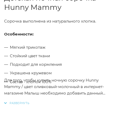
Hunny Mammy
Сорочка выполнена из натурального хлопка.
Особенности:
Мягкий трикотаж
Стойкий цвет ткани
Подходит для кормления
Украшена кружевом
Для того, чтобы купить ночную сорочку Hunny
Состав -
хлопок 100%
Mammy / цвет оливковый-молочный в интернет-
магазине Малыш необходимо добавить данный
товар в корзину, также вы можете оформить заказ
позвонив
по телефону
или написав в онлайн чат на
сайте.