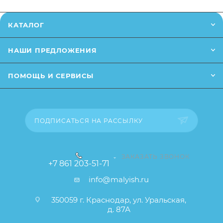
Заказанный товар может незначительно отличаться
КАТАЛОГ
от описания и изображения, размещенного на
сайте (например, оттенки цветов, незначительные
НАШИ ПРЕДЛОЖЕНИЯ
изменения в дизайне или упаковке и т.д., не
влияющие на основные потребительские свойства
ПОМОЩЬ И СЕРВИСЫ
товара), при этом основные потребительские
свойства и иные существенные элементы товара и
заказа остаются без изменений.
ПОДПИСАТЬСЯ НА РАССЫЛКУ
ЗАКАЗАТЬ ЗВОНОК
+7 861 203-51-71
info@malyish.ru
350059 г. Краснодар, ул. Уральская,
д. 87А