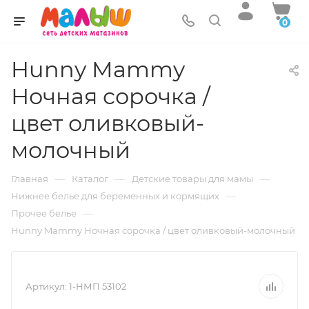
0
Hunny Mammy
Ночная сорочка /
цвет оливковый-
молочный
—
—
—
Главная
Каталог
Детские товары для мамы
—
Нижнее белье для беременных и кормящих
—
Прочее белье
Hunny Mammy Ночная сорочка / цвет оливковый-молочный
Артикул:
1-НМП 53102