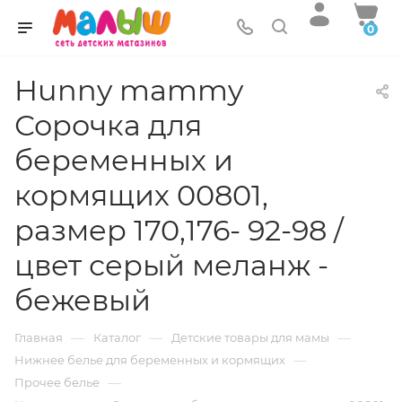
0
Hunny mammy
Сорочка для
беременных и
кормящих 00801,
размер 170,176- 92-98 /
цвет серый меланж -
бежевый
—
—
—
Главная
Каталог
Детские товары для мамы
—
Нижнее белье для беременных и кормящих
—
Прочее белье