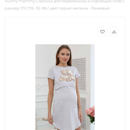
Hunny mammy Сорочка для беременных и кормящих 00801,
размер 170,176- 92-98 / цвет серый меланж - бежевый