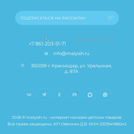
товара), при этом основные потребительские
свойства и иные существенные элементы товара и
заказа остаются без изменений.
ПОДПИСАТЬСЯ НА РАССЫЛКУ
ЗАКАЗАТЬ ЗВОНОК
+7 861-203-51-71
info@malyish.ru
350059 г. Краснодар, ул. Уральская,
д. 87А
2026 © malyish.ru - интернет магазин детских товаров.
Все права защищены. ИП Овечкин Д.В. ИНН 231294988242