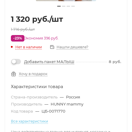
1 320
руб.
/шт
1 716
руб.
/шт
-23%
Экономия 396 руб.
Нет в наличии
Нашли дешевле?
Добавить пакет МАЛЫШ
8
руб.
Хочу в подарок
Характеристики товара
Страна-производитель
—
Россия
Производитель
—
HUNNY mammy
Код товара
—
ЦБ-0071770
Все характеристики
Цена действительна только для интернет-магазина и